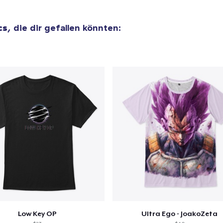
15,99 $
cs
, die dir gefallen könnten:
Comfort Colors 1717 | Classic Heavyweight T-Shirt
24,99 $
Low Key OP
Ultra Ego - JoakoZeta