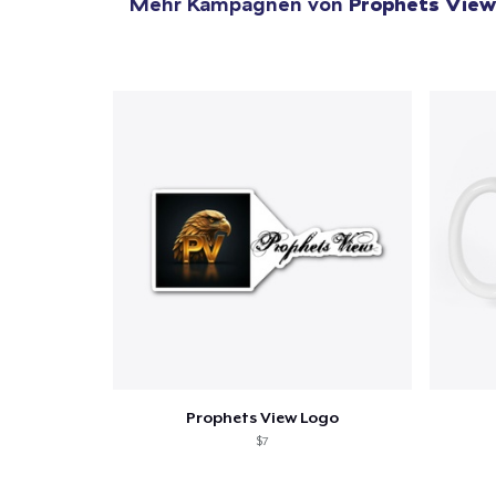
Mehr Kampagnen von
Prophets Vie
1
Artik
hinzug
Prophets View Logo
Zur
$7