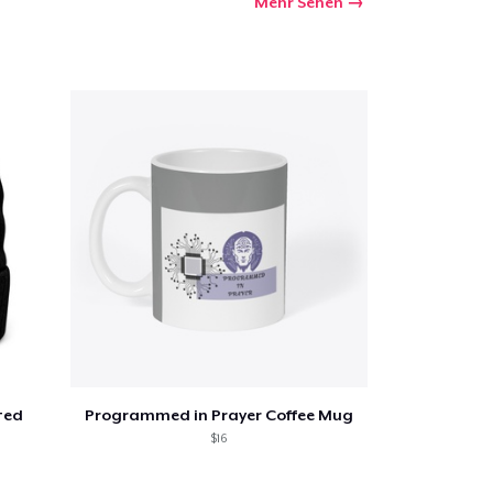
Mehr Sehen
kaufswagen
Menge
ted
Programmed in Prayer Coffee Mug
$16