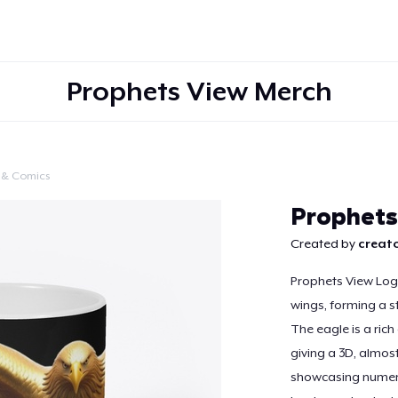
Prophets View Merch
 & Comics
Weiter
Prophets
Created by
creato
Prophets View Logo
wings, forming a st
The eagle is a rich 
giving a 3D, almos
showcasing numero