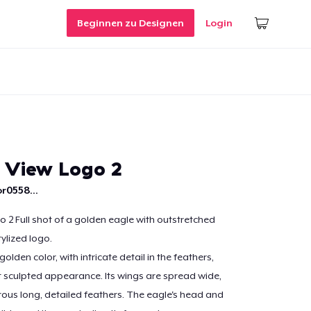
Beginnen zu Designen
Login
 View Logo 2
r0558...
 2 Full shot of a golden eagle with outstretched
ylized logo.
golden color, with intricate detail in the feathers,
t sculpted appearance. Its wings are spread wide,
us long, detailed feathers. The eagle's head and