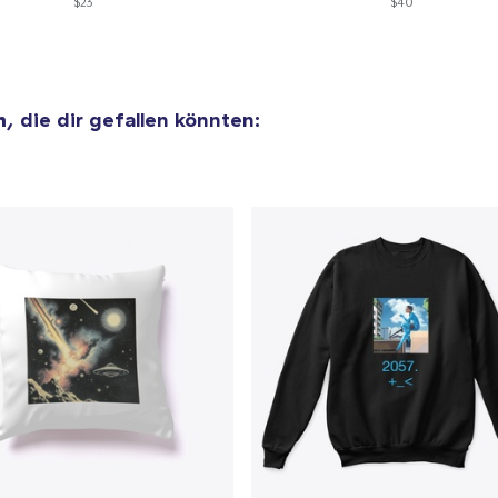
$23
$40
n
, die dir gefallen könnten: