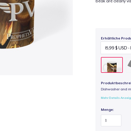
beak are clearly vis
Erhältliche Prod
Produktbeschre
Dishwasher and m
Mehr Details Anzei
Menge: