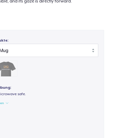
ible, and its gaze is directly forward.
ukte:
ibung:
icrowave safe.
gen