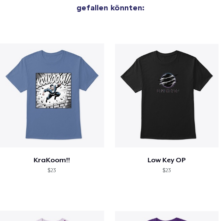
gefallen könnten:
KraKoom!!
Low Key OP
$23
$23