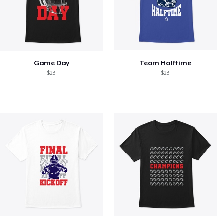
Game Day
Team Halftime
$23
$23