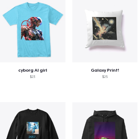
cyborg AI girl
Galaxy Print!
$23
$25