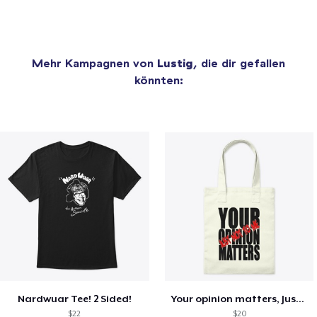
Mehr Kampagnen von
Lustig
, die dir gefallen
könnten:
Nardwuar Tee! 2 Sided!
Your opinion matters, Just not to me!
$22
$20