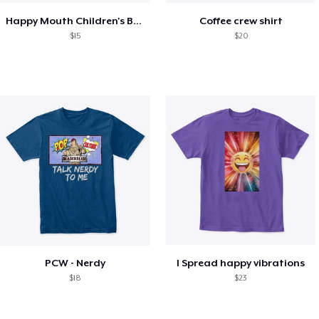
Happy Mouth Children's Book
Coffee crew shirt
$15
$20
PCW - Nerdy
I Spread happy vibrations
$18
$23