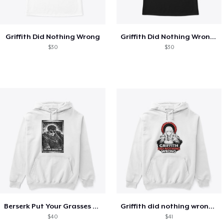
Griffith Did Nothing Wrong
Griffith Did Nothing Wrong /wv
$30
$30
Berserk Put Your Grasses On MANGA STYLE
Griffith did nothing wrong BERSERK
$40
$41