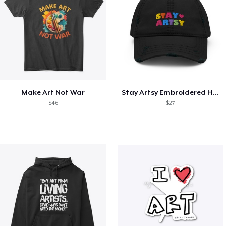
Make Art Not War
Stay Artsy Embroidered Hat
$46
$27