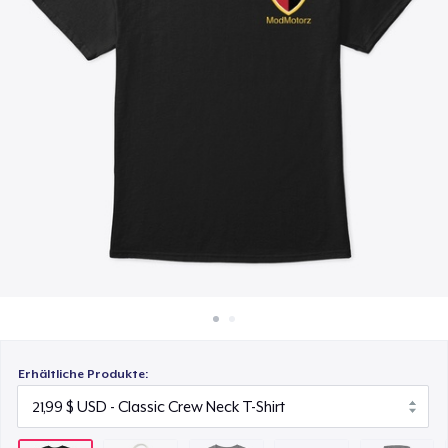
19,99 $
So funktioniert's
Überall verkaufen
Toddler Classic Tee
15,99 $
Etwas verkaufen
Die Cut Sticker
7,99 $
Unisex Classic Pullover Hoodie
38,99 $
Unisex Premium Pullover Hoodie
44,99 $
Triblend Tee
Erhältliche Produkte:
25,99 $
Comfort Tee