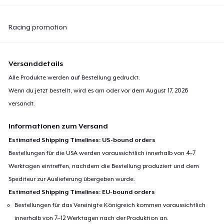
23,99 $
Racing promotion
Premium Long Sleeve Tee
26,99 $
Versanddetails
Women's Comfort Tee
Alle Produkte werden auf Bestellung gedruckt.
22,99 $
Wenn du jetzt bestellt, wird es am oder vor dem
August 17, 2026
versandt.
Classic Tank Top
21,99 $
Informationen zum Versand
Estimated Shipping Timelines: US-bound orders
Kids Premium Tee
Bestellungen für die USA werden voraussichtlich innerhalb von 4–7
18,99 $
Werktagen eintreffen, nachdem die Bestellung produziert und dem
Spediteur zur Auslieferung übergeben wurde.
Women's Flowy Tank Top
Estimated Shipping Timelines: EU-bound orders
26,99 $
Bestellungen für das Vereinigte Königreich kommen voraussichtlich
innerhalb von 7–12 Werktagen nach der Produktion an.