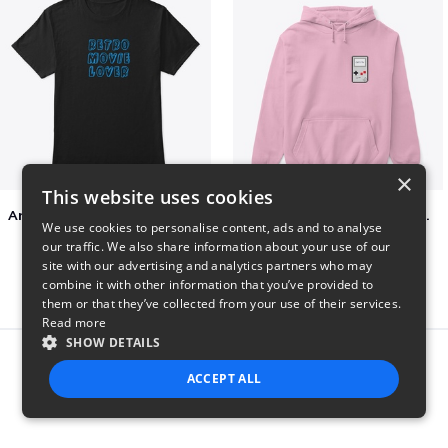
×
This website uses cookies
Amazing Retro Classic T-Shirt
Persian Cat watching Cats TV
We use cookies to personalise content, ads and to analyse
$25
$7
our traffic. We also share information about your use of our
site with our advertising and analytics partners who may
combine it with other information that you’ve provided to
them or that they’ve collected from your use of their services.
Read more
SHOW DETAILS
Report this product
ACCEPT ALL
STRICTLY NECESSARY
PERFORMANCE