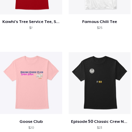
Kawhi’s Tree Service Tee, Shirts, Mug
Famous Chili Tee
$7
$25
Goose Club
Episode 50 Classic Crew Neck T-Shirt
$20
$23