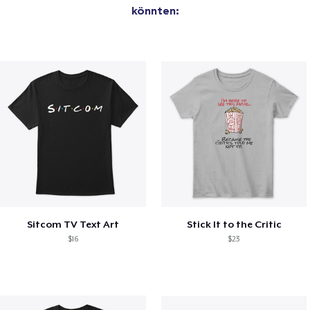
könnten:
Sitcom TV Text Art
Stick It to the Critic
$16
$23