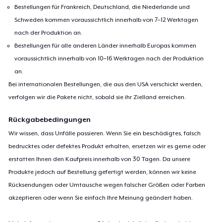
Premium Tank Top
Bestellungen für Frankreich, Deutschland, die Niederlande und
22,99 $
Schweden kommen voraussichtlich innerhalb von 7–12 Werktagen
nach der Produktion an.
Women's Boyfriend Tee
Bestellungen für alle anderen Länder innerhalb Europas kommen
23,99 $
voraussichtlich innerhalb von 10–16 Werktagen nach der Produktion
an.
Baby Premium Onesie
Bei internationalen Bestellungen, die aus den USA verschickt werden,
18,99 $
verfolgen wir die Pakete nicht, sobald sie ihr Zielland erreichen.
Classic Long Sleeve Tee
Rückgabebedingungen
25,99 $
Wir wissen, dass Unfälle passieren. Wenn Sie ein beschädigtes, falsch
bedrucktes oder defektes Produkt erhalten, ersetzen wir es gerne oder
Next Level 3600 | Premium Ring-Spun Cotton T-Shirt
erstatten Ihnen den Kaufpreis innerhalb von 30 Tagen. Da unsere
23,99 $
Produkte jedoch auf Bestellung gefertigt werden, können wir keine
Rücksendungen oder Umtausche wegen falscher Größen oder Farben
Premium V-Neck Tee
akzeptieren oder wenn Sie einfach Ihre Meinung geändert haben.
28,87 $