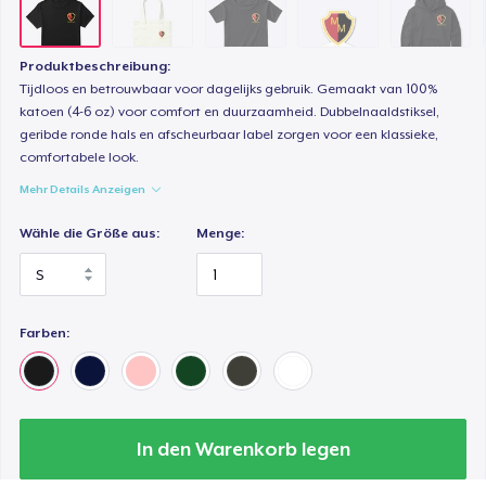
22,99 $
Mug
Produktbeschreibung:
Tijdloos en betrouwbaar voor dagelijks gebruik. Gemaakt van 100%
14,99 $
katoen (4-6 oz) voor comfort en duurzaamheid. Dubbelnaaldstiksel,
geribde ronde hals en afscheurbaar label zorgen voor een klassieke,
Unisex Classic Crewneck Sweatshirt
comfortabele look.
33,99 $
Mehr Details Anzeigen
Kids Classic Pullover Hoodie
Wähle die Größe aus:
Menge:
33,99 $
Women's Classic Tee
Farben:
21,99 $
Premium V-Neck Tee
23,99 $
In den Warenkorb legen
Women's Premium V-Neck Tee