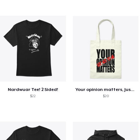
Nardwuar Tee! 2 Sided!
Your opinion matters, Just not to me!
$22
$20