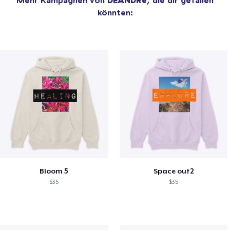
könnten:
Bloom 5
Space out2
$35
$35