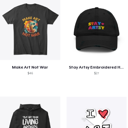
Make Art Not War
Stay Artsy Embroidered Hat
$46
$27