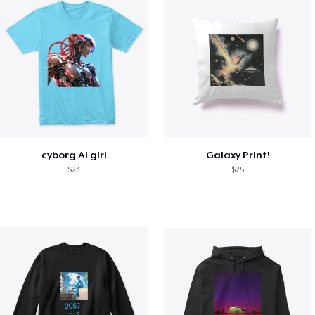
cyborg AI girl
Galaxy Print!
$23
$25