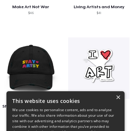
Make Art Not War
Living Artists and Money
$46
$41
×
This website uses cookies
Stay Artsy Embroidered Hat
art love
We use cookies to personalise content, ads and to analyse
$27
$7
our traffic. We also share information about your use of our
site with our advertising and analytics partners who may
combine it with other information that you’ve provided to