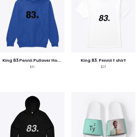
King 83 Pennii Pullover Hoodie
King 83. Pennii t shirt
$41
$23