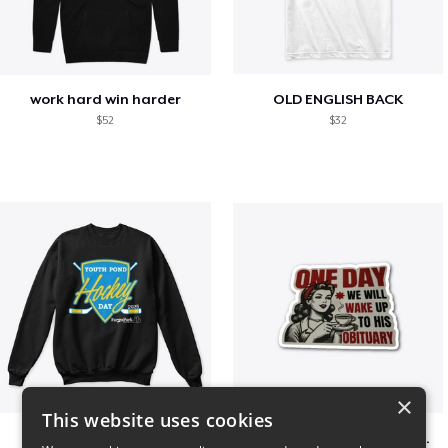
work hard win harder
OLD ENGLISH BACK
$52
$32
×
This website uses cookies
Youth Pond Hockey
ONE DAY WE WILL WAKE UP TO HIS OBITUARY