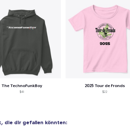
The TechnoFunkBoy
2025 Tour de Fronds
$41
$22
t
, die dir gefallen könnten: