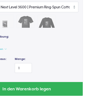
ibung:
gen
 aus:
Menge:
In den Warenkorb legen