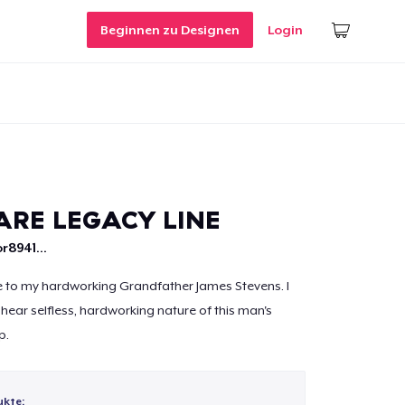
Beginnen zu Designen
Login
RE LEGACY LINE
r8941...
bute to my hardworking Grandfather James Stevens. I
shear selfless, hardworking nature of this man's
p.
ukte: