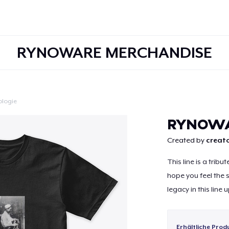
RYNOWARE MERCHANDISE
ologie
Weiter
RYNOWA
Created by
creato
This line is a tri
hope you feel the 
legacy in this line u
Erhältliche Prod