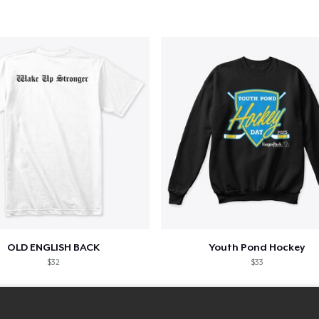
OLD ENGLISH BACK
Youth Pond Hockey
$32
$33