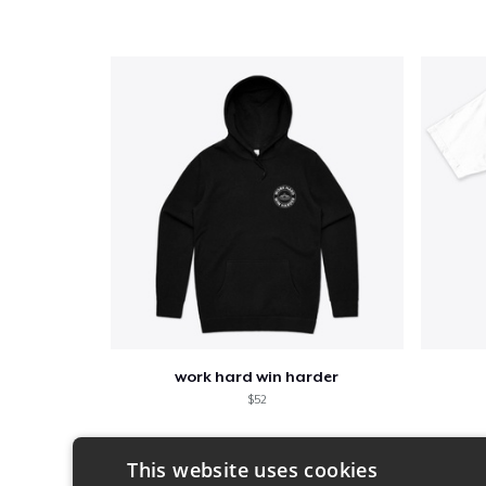
work hard win harder
$52
This website uses cookies