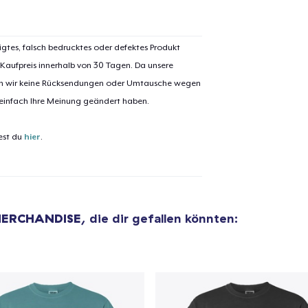
igtes, falsch bedrucktes oder defektes Produkt
 Kaufpreis innerhalb von 30 Tagen. Da unsere
nen wir keine Rücksendungen oder Umtausche wegen
 einfach Ihre Meinung geändert haben.
est du
hier
.
ERCHANDISE
, die dir gefallen könnten:
el wurde zum
Einkaufswagen
efügt
Zum Ein