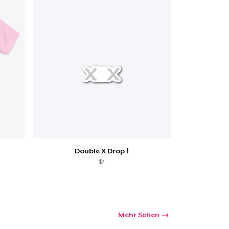
Double X Drop 1
$7
Mehr Sehen