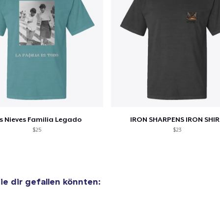
 Kasse gehen
Weiter Einkaufen
Next Level 3600 | Premium Ring-Spun Cotton T-Shirt
24,99 $
Die Cut Sticker
6,99 $
s Nieves Familia Legado
IRON SHARPENS IRON SHI
$25
$23
Comfort Colors 1717 | Classic Heavyweight T-Shirt
35,00 $
Classic Long Sleeve Tee
die dir gefallen könnten:
30,99 $