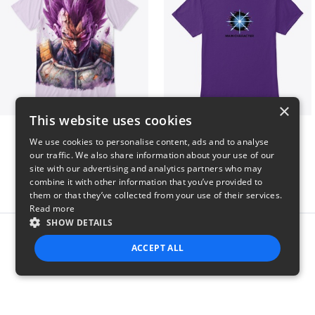
×
This website uses cookies
Ultra Ego - JoakoZeta
Main Character Spark
We use cookies to personalise content, ads and to analyse
$40
$23
our traffic. We also share information about your use of our
site with our advertising and analytics partners who may
combine it with other information that you’ve provided to
them or that they’ve collected from your use of their services.
Read more
SHOW DETAILS
Report this product
ACCEPT ALL
STRICTLY NECESSARY
PERFORMANCE
TARGETING
FUNCTIONALITY