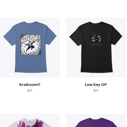
KraKoom!!
Low Key OP
$23
$23