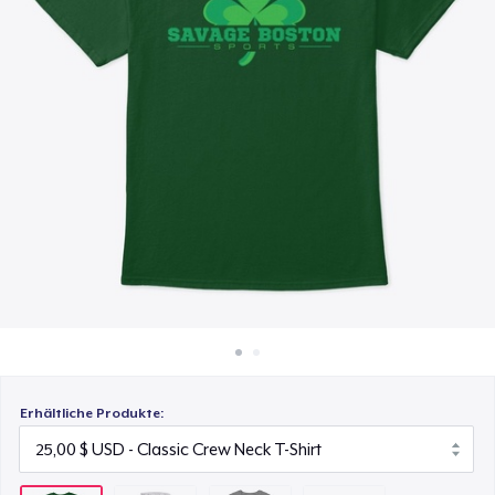
39,99 $
So funktioniert's
Überall verkaufen
Women's Classic Tee
25,00 $
Etwas verkaufen
Classic Long Sleeve Tee
30,00 $
Erhältliche Produkte: