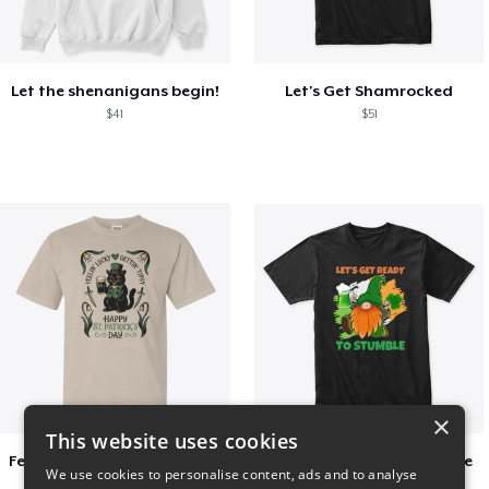
Let the shenanigans begin!
Let's Get Shamrocked
$41
$51
×
This website uses cookies
Feelin Lucky for St Patrick's Day
Let's Get Ready To Stumble
We use cookies to personalise content, ads and to analyse
$23
$29