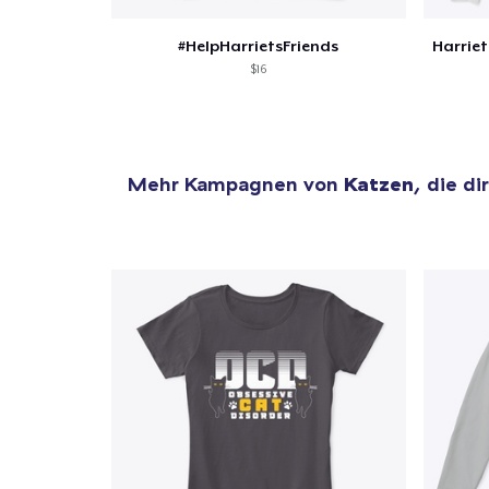
#HelpHarrietsFriends
$16
Mehr Kampagnen von
Katzen
, die di