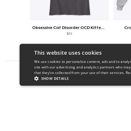
Obsessive Cat Disorder OCD Kittens Lover
Cra
$39
This website uses cookies
We use cookies to personalise content, ads and to analys
site with our advertising and analytics partners who may
Report this product
that they’ve collected from your use of their services.
Re
SHOW DETAILS
STRICTLY NECESSARY
PERFORMANC
S
Strictly necessary cookies allow core website functionality s