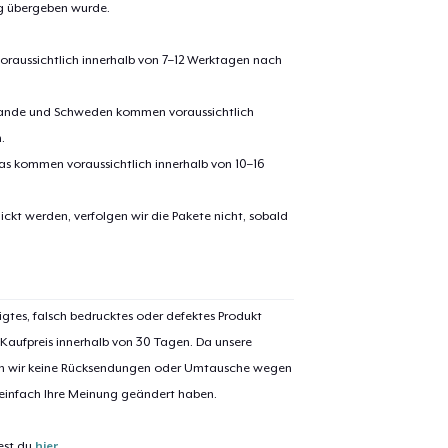
ng übergeben wurde.
oraussichtlich innerhalb von 7–12 Werktagen nach
erlande und Schweden kommen voraussichtlich
.
pas kommen voraussichtlich innerhalb von 10–16
ickt werden, verfolgen wir die Pakete nicht, sobald
el wurde zum
Einkaufswagen
efügt
Zum Ein
igtes, falsch bedrucktes oder defektes Produkt
 Kaufpreis innerhalb von 30 Tagen. Da unsere
nen wir keine Rücksendungen oder Umtausche wegen
 einfach Ihre Meinung geändert haben.
 Kasse gehen
Weiter Einkaufen
est du
hier
.