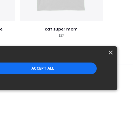
e
cat super mom
$27
×
ACCEPT ALL
strictly necessary cookies.