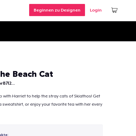
Beginnen zu Designen
Login
the Beach Cat
r8712...
 with Harriet to help the stray cats of Skiathos! Get
sweatshirt, or enjoy your favorite tea with her every
ukte: