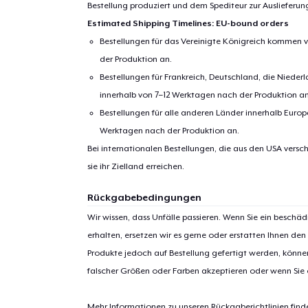
Bestellung produziert und dem Spediteur zur Auslieferu
Estimated Shipping Timelines: EU-bound orders
Bestellungen für das Vereinigte Königreich kommen v
der Produktion an.
Bestellungen für Frankreich, Deutschland, die Nied
innerhalb von 7–12 Werktagen nach der Produktion an
Bestellungen für alle anderen Länder innerhalb Euro
Werktagen nach der Produktion an.
Bei internationalen Bestellungen, die aus den USA versch
1
Artik
sie ihr Zielland erreichen.
hinzug
Rückgabebedingungen
Wir wissen, dass Unfälle passieren. Wenn Sie ein beschäd
erhalten, ersetzen wir es gerne oder erstatten Ihnen den
Produkte jedoch auf Bestellung gefertigt werden, kön
falscher Größen oder Farben akzeptieren oder wenn Sie
Zur
Mehr Informationen zu unseren Rückgaberichtlinien find