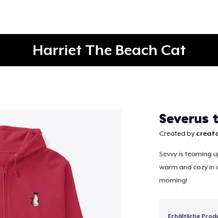
Harriet The Beach Cat
Weiter
Severus 
Created by
creato
Sevvy is teaming up
warm and cozy in a 
morning!
Erhältliche Prod