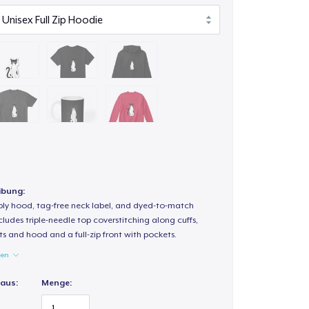
ibung:
-ply hood, tag-free neck label, and dyed-to-match
ludes triple-needle top coverstitching along cuffs,
s and hood and a full-zip front with pockets.
gen
 aus:
Menge: