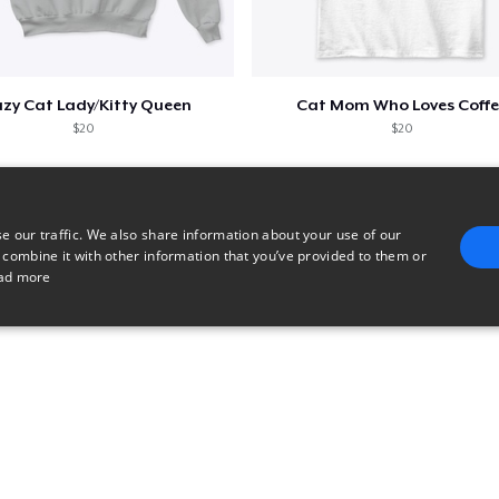
zy Cat Lady/Kitty Queen
Cat Mom Who Loves Coffe
$20
$20
e our traffic. We also share information about your use of our
 combine it with other information that you’ve provided to them or
ad more
E
TARGETING
FUNCTIONALITY
UNCLASSIFIED
trictly necessary
Performance
Targeting
Functionality
Unclassified
uch as user login and account management. The website cannot be used properly without 