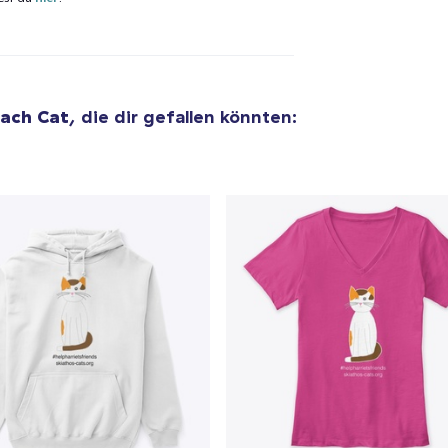
Unisex Full Zip Hoodie
50,99 $
Die Cut Sticker
6,99 $
each Cat
, die dir gefallen könnten:
Classic Crew Neck T-Shirt
22,99 $
Unisex Premium Pullover Hoodie
40,99 $
Triblend Tee
30,99 $
Comfort Tee
23,99 $