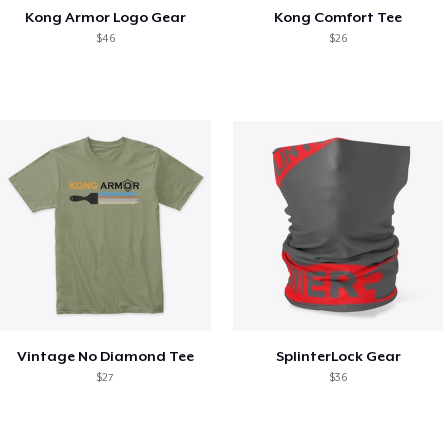
Kong Armor Logo Gear
Kong Comfort Tee
$46
$26
Vintage No Diamond Tee
SplinterLock Gear
$27
$36