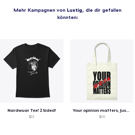
Mehr Kampagnen von
Lustig
, die dir gefallen
könnten:
Nardwuar Tee! 2 Sided!
Your opinion matters, Just not to me!
$22
$20