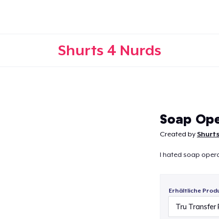
Shurts 4 Nurds
Weiter
Soap Op
Created by
Shurts
I hated soap operas
Erhältliche Prod