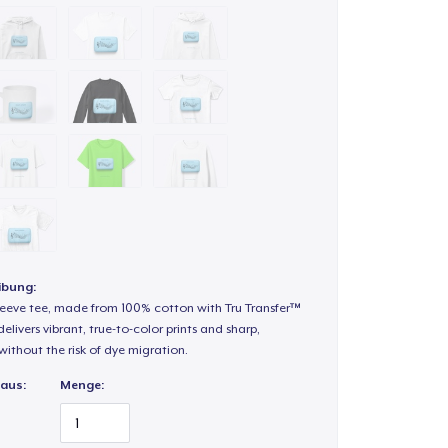
ibung:
sleeve tee, made from 100% cotton with Tru Transfer™
elivers vibrant, true-to-color prints and sharp,
 without the risk of dye migration.
 aus:
Menge: