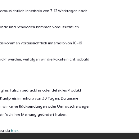
oraussichtlich innerhalb von 7–12 Werktagen nach
Classic Crew Neck T-Shirt
erlande und Schweden kommen voraussichtlich
.
pas kommen voraussichtlich innerhalb von 10–16
Unisex Premium Pullover Hoodie
ickt werden, verfolgen wir die Pakete nicht, sobald
Comfort Tee
igtes, falsch bedrucktes oder defektes Produkt
Mug
 Kaufpreis innerhalb von 30 Tagen. Da unsere
nen wir keine Rücksendungen oder Umtausche wegen
 einfach Ihre Meinung geändert haben.
Unisex Classic Crewneck Sweatshirt
est du
hier
.