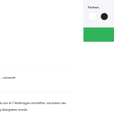
Farben:
el wurde zum
Einkaufswagen
efügt
Zum Ein
..
versandt.
 Kasse gehen
Weiter Einkaufen
Tru Transfer Printed Classic Long Sleeve Tee
alb von 4–7 Werktagen eintreffen, nachdem die
ng übergeben wurde.
Unisex Classic Pullover Hoodie