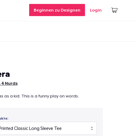
Beginnen zu Designen
Login
era
 4 Nurds
 as a kid. This is a funny play on words.
ukte: