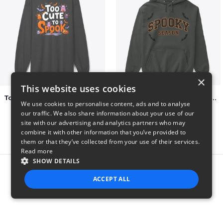
×
This website uses cookies
Too Cute to Spook Adorable Halloween Tee
Varsity Halloween Spooky Season Letter
We use cookies to personalise content, ads and to analyse
$37
$29
our traffic. We also share information about your use of our
site with our advertising and analytics partners who may
combine it with other information that you’ve provided to
them or that they’ve collected from your use of their services.
Read more
SHOW DETAILS
Report this product
ACCEPT ALL
STRICTLY NECESSARY
PERFORMANCE