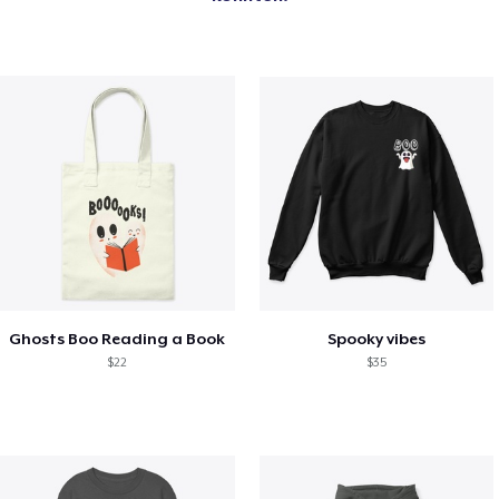
Ghosts Boo Reading a Book
Spooky vibes
$22
$35