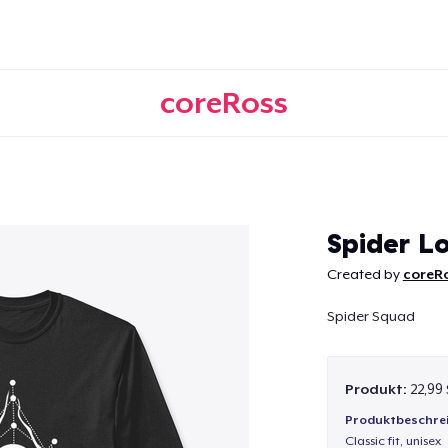
coreRoss
Weiter
Spider L
Created by
coreR
Spider Squad
Produkt:
22,99
Produktbeschre
Classic fit, unisex