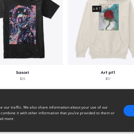
Sasori
Art pt1
$25
$37
e our traffic. We also share information about your use of our
 combine it with other information that you’ve provided to them or
ad more