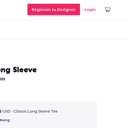
Beginnen zu Designen
Login
ong Sleeve
oss
 $ USD - Classic Long Sleeve Tee
ibung: