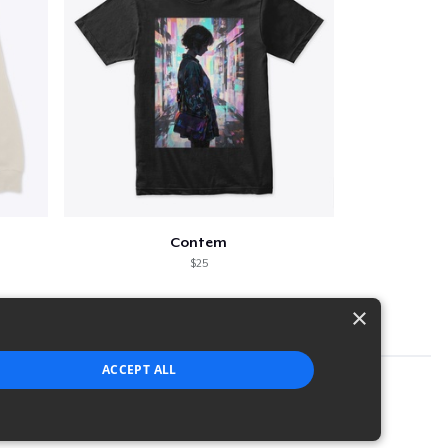
Contem
$25
×
ACCEPT ALL