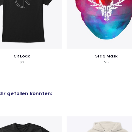
CR Logo
Stag Mask
$12
$15
 dir gefallen könnten: