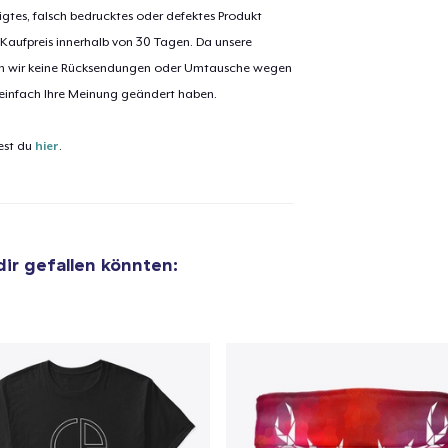
igtes, falsch bedrucktes oder defektes Produkt
 Kaufpreis innerhalb von 30 Tagen. Da unsere
nen wir keine Rücksendungen oder Umtausche wegen
el wurde zum
Einkaufswagen
 einfach Ihre Meinung geändert haben.
efügt
Zum Ein
est du
hier
.
 Kasse gehen
Weiter Einkaufen
 dir gefallen könnten: