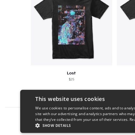
Lost
$25
This website uses cookies
We use cookies to personalise content, ads and to analys
site with our advertising and analytics partners who may
Report this product
that they’ve collected from your use of their services.
Re
SHOW DETAILS