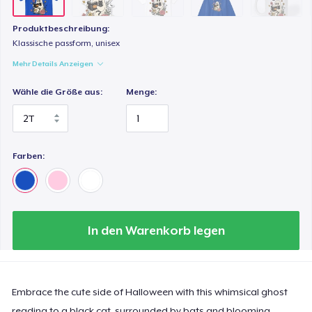
24,99 $
Produktbeschreibung:
Toddler Classic Tee
Klassische passform, unisex
24,42 $
Mehr Details Anzeigen
Wähle die Größe aus:
Menge:
Farben:
In den Warenkorb legen
Embrace the cute side of Halloween with this whimsical ghost
reading to a black cat, surrounded by bats and blooming