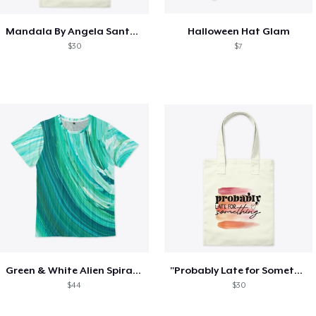
Mandala By Angela Santana Designs
Halloween Hat Glam
$30
$7
Green & White Alien Spiral Merch
"Probably Late for Something" Merch
$44
$30