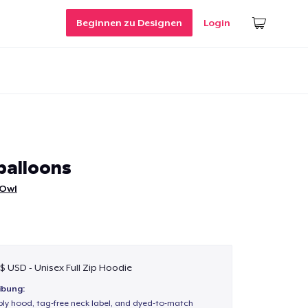
Beginnen zu Designen
Login
balloons
 Owl
 $ USD - Unisex Full Zip Hoodie
ibung:
-ply hood, tag-free neck label, and dyed-to-match