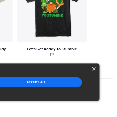
 Day
Let's Get Ready To Stumble
$29
×
ACCEPT ALL