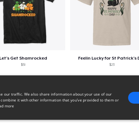
Let's Get Shamrocked
Feelin Lucky for St Patrick's
$51
$23
e our traffic. We also share information about your use of our
 combine it with other information that you’ve provided to them or
ad more
E
TARGETING
FUNCTIONALITY
UNCLASSIFIED