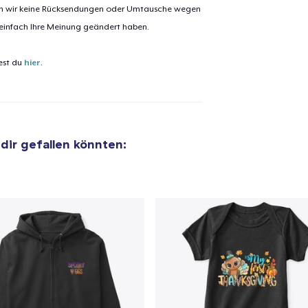
nen wir keine Rücksendungen oder Umtausche wegen
 einfach Ihre Meinung geändert haben.
el wurde zum
Einkaufswagen
est du
efügt
hier
.
Zum Ein
 dir gefallen könnten:
 Kasse gehen
Weiter Einkaufen