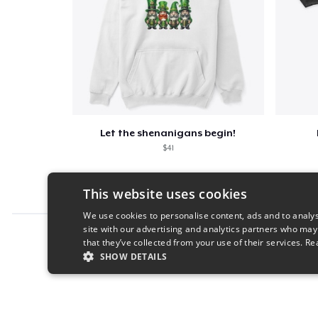
Let the shenanigans begin!
$41
This website uses cookies
We use cookies to personalise content, ads and to analys
site with our advertising and analytics partners who may
Report this product
that they’ve collected from your use of their services.
Re
SHOW DETAILS
STRICTLY NECESSARY
PERFORMANC