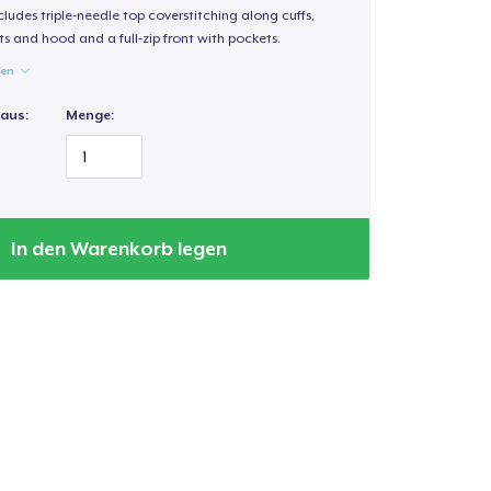
ludes triple-needle top coverstitching along cuffs,
s and hood and a full-zip front with pockets.
gen
 aus:
Menge:
In den Warenkorb legen