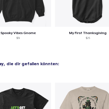
Spooky Vibes Gnome
My First Thanksgiving
$51
$25
ay
, die dir gefallen könnten: