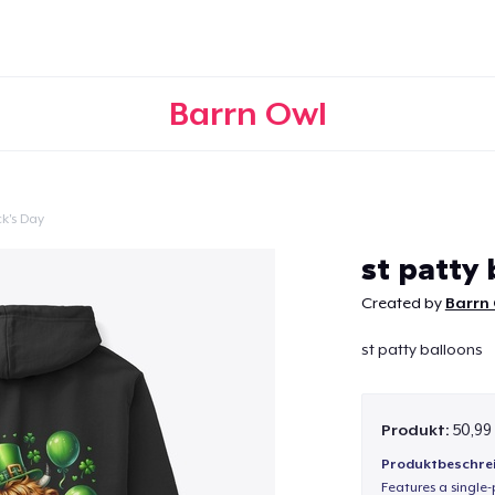
Barrn Owl
ck's Day
Weiter
st patty 
Created by
Barrn
st patty balloons
Produkt:
50,99
Produktbeschre
Features a single