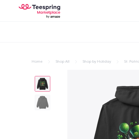
Home
Shop All
Shop by Holiday
St. Patri