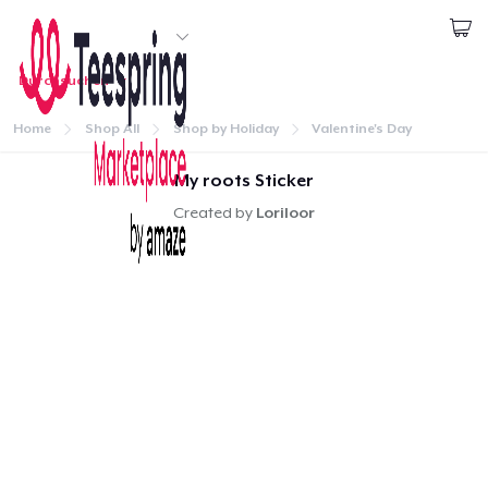
Beginnen zu Designen
Durchsuchen
1
Artikel wurde
Login
zum
Einkaufswagen
Home
Shop All
Shop by Holiday
Valentine's Day
hinzugefügt
Zum Einkaufswagen
Weiter
My roots Sticker
Menge
Created by
Loriloor
Zur Kasse gehen
Startseite
Weiter Einkaufen
Login
Black Mug
Meine Bestellung verfolgen
Designen und verkaufen
Unisex Classic Pullover Hoodie