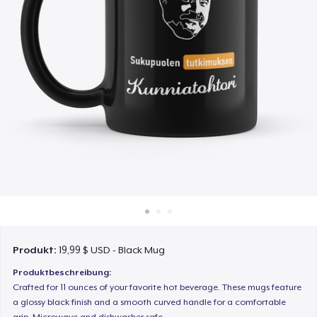
So funktioniert's
Überall verkaufen
Etwas verkaufen
Produkt:
19,99 $ USD - Black Mug
Produktbeschreibung:
Crafted for 11 ounces of your favorite hot beverage. These mugs feature
a glossy black finish and a smooth curved handle for a comfortable
grip. Microwave and dishwasher safe.