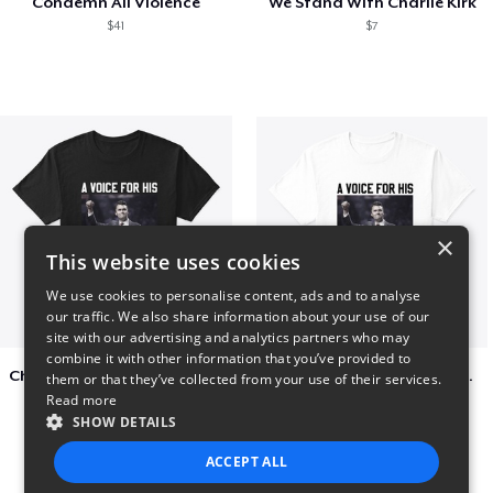
Condemn All Violence
We Stand With Charlie Kirk
$41
$7
×
This website uses cookies
We use cookies to personalise content, ads and to analyse
our traffic. We also share information about your use of our
site with our advertising and analytics partners who may
combine it with other information that you’ve provided to
Charlie Kirk A Voice For His Generation
Charlie Kirk A Voice For His Generation
them or that they’ve collected from your use of their services.
Read more
$41
$7
SHOW DETAILS
ACCEPT ALL