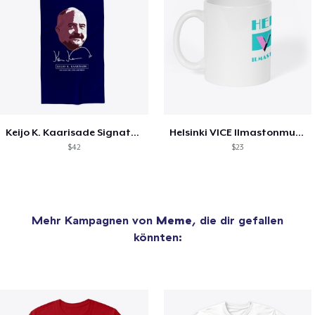
Keijo K. Kaarisade Signature Collection
Helsinki VICE Ilmastonmuutoksen jälkeen
$42
$23
Mehr Kampagnen von
Meme
, die dir gefallen
könnten: