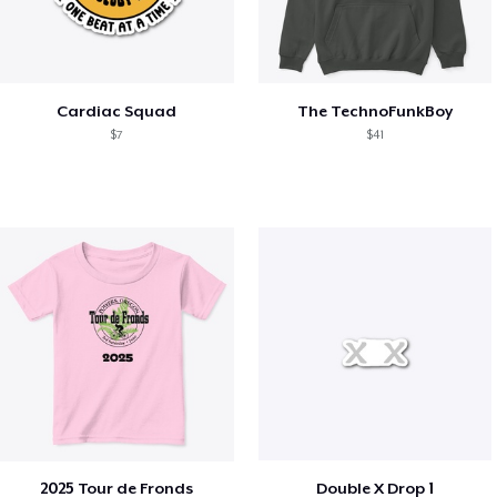
Cardiac Squad
The TechnoFunkBoy
$7
$41
2025 Tour de Fronds
Double X Drop 1