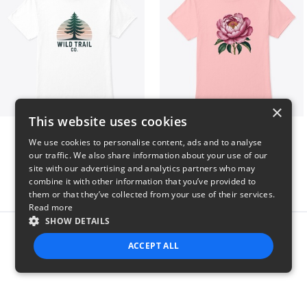
×
This website uses cookies
Wild Trail Co.
Pink Flower
We use cookies to personalise content, ads and to analyse
$23
$23
our traffic. We also share information about your use of our
site with our advertising and analytics partners who may
combine it with other information that you’ve provided to
them or that they’ve collected from your use of their services.
Read more
SHOW DETAILS
Report this product
ACCEPT ALL
STRICTLY NECESSARY
PERFORMANCE