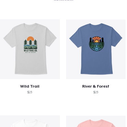
Wild Trail
River & Forest
$23
$23