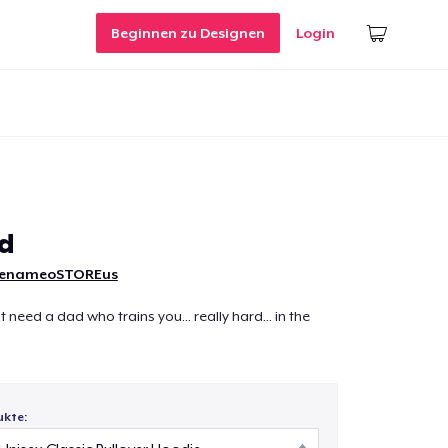
Beginnen zu Designen
Login
d
uenameoSTOREus
need a dad who trains you... really hard... in the
ukte: