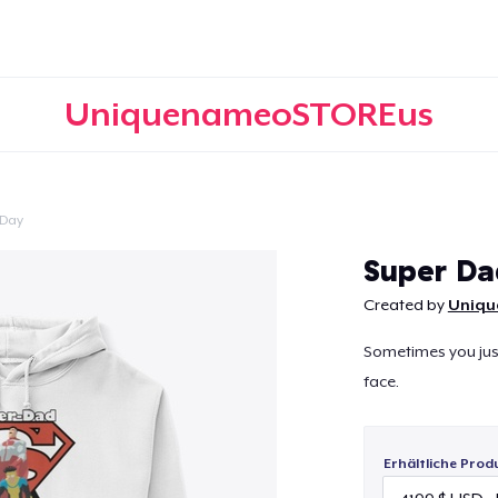
UniquenameoSTOREus
 Day
Weiter
Super Da
Created by
Uniq
Sometimes you just 
face.
Erhältliche Prod