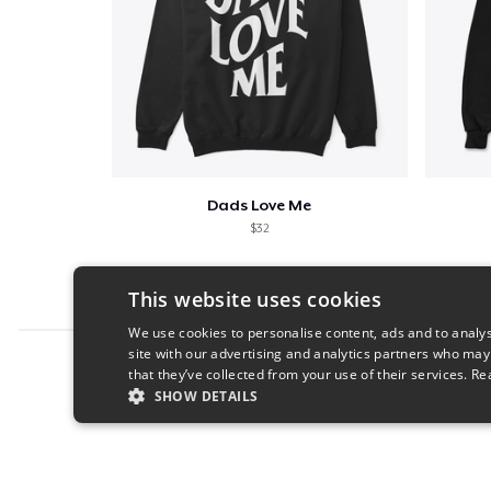
Dads Love Me
$32
This website uses cookies
We use cookies to personalise content, ads and to analys
site with our advertising and analytics partners who may
Report this product
that they’ve collected from your use of their services.
Re
SHOW DETAILS
STRICTLY NECESSARY
PERFORMANC