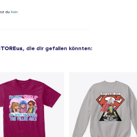
est du
hier
.
el wurde zum
Einkaufswagen
efügt
Zum Ein
STOREus
, die dir gefallen könnten:
 Kasse gehen
Weiter Einkaufen
Unisex Classic Pullover Hoodie
41,99 $
Unisex Premium Pullover Hoodie
47,99 $
Triblend Tee