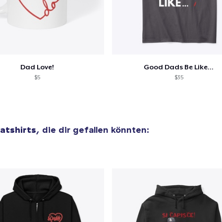
26,99 $
Dad Love!
Good Dads Be Like...
$5
$35
atshirts
, die dir gefallen könnten: