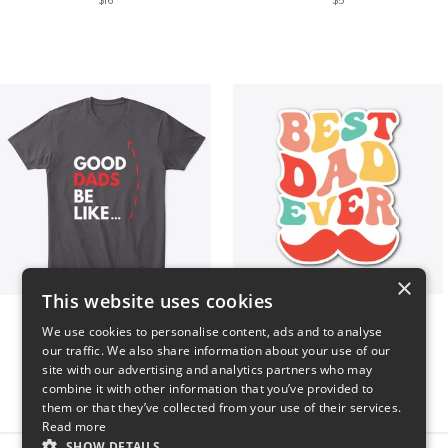
$16
$5
×
This website uses cookies
Good Dads Be Like...
Best Dad Ever!
We use cookies to personalise content, ads and to analyse
$35
$5
our traffic. We also share information about your use of our
site with our advertising and analytics partners who may
combine it with other information that you’ve provided to
them or that they’ve collected from your use of their services.
Read more
SHOW DETAILS