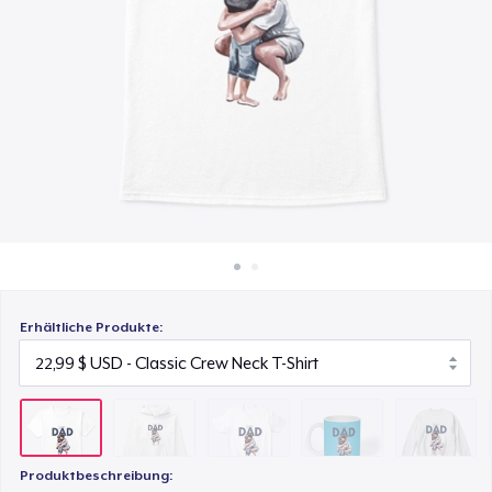
40,99 $
So funktioniert's
Überall verkaufen
Comfort Tee
23,99 $
Etwas verkaufen
Mug
15,99 $
Unisex Classic Crewneck Sweatshirt
32,99 $
Classic Long Sleeve Tee
Erhältliche Produkte:
30,99 $
Produktbeschreibung: