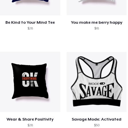
Be Kind to Your Mind Tee
You make me berry happy
$28
$18
Wear & Share Positivity
Savage Mode: Activated
$28
$50