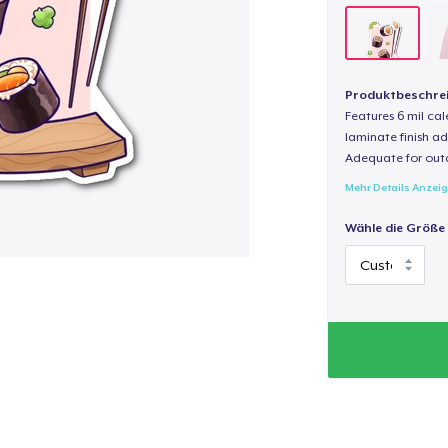
Produktbeschre
Features 6 mil cal
laminate finish ad
Adequate for out
Mehr Details Anzei
Wähle die Größe