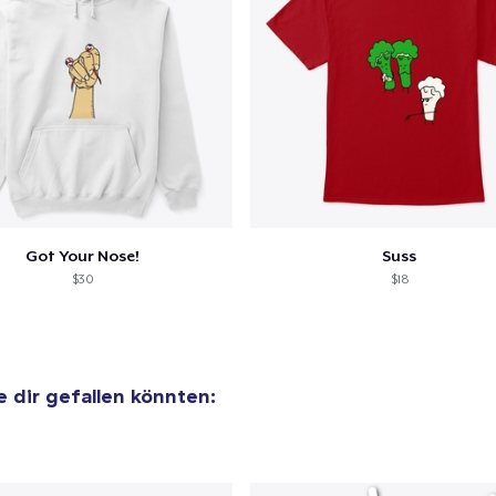
 Kasse gehen
Weiter Einkaufen
Die Cut Sticker
6,00 $
Unisex Classic Pullover Hoodie
40,99 $
Got Your Nose!
Suss
$30
$18
Comfort Tee
23,99 $
ie dir gefallen könnten: