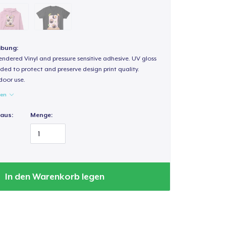
ibung:
endered Vinyl and pressure sensitive adhesive. UV gloss
ded to protect and preserve design print quality.
door use.
gen
 aus:
Menge:
In den Warenkorb legen