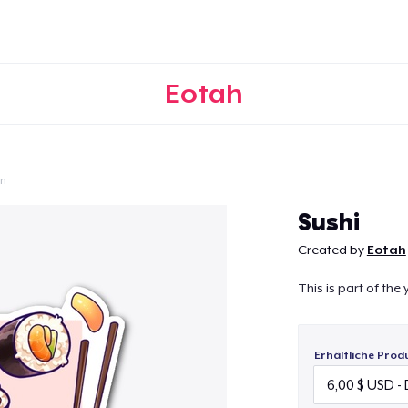
Eotah
on
Weiter
Sushi
Created by
Eotah
This is part of th
Erhältliche Prod