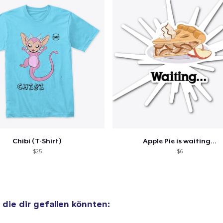
Chibi (T-Shirt)
Apple Pie is waiting...
$25
$6
, die dir gefallen könnten: