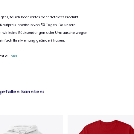
igtes, falsch bedrucktes oder defektes Produkt
 Kaufpreis innerhalb von 30 Tagen. Da unsere
nen wir keine Rücksendungen oder Umtausche wegen
 einfach Ihre Meinung geändert haben.
est du
hier
.
 gefallen könnten:
el wurde zum
Einkaufswagen
efügt
Zum Ein