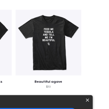
ks
Beautiful agave
$30
×