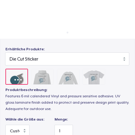
So funktioniert's
Überall verkaufen
Unisex Classic Crewneck Sweatshirt
Etwas verkaufen
Next Level 3600 | Premium Ring-Spun Cotton T-Shirt
Erhältliche Produkte:
Produktbeschreibung:
Features 6 mil calendered Vinyl and pressure sensitive adhesive. UV
gloss laminate finish added to protect and preserve design print quality.
Adequate for outdoor use.
Wähle die Größe aus:
Menge: