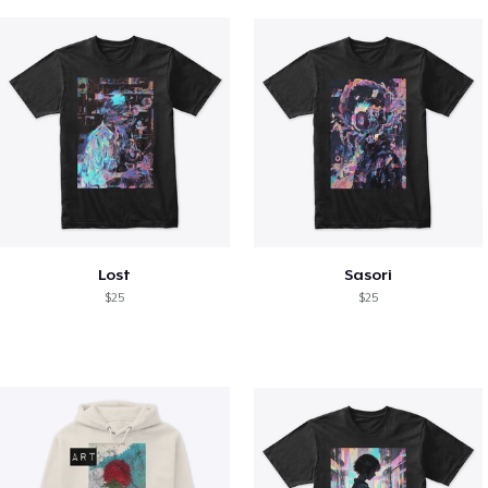
Lost
Sasori
$25
$25