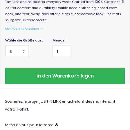
Timeless and reliable for everyday wear. Crafted from 100% Cotton (4-6
oz) for comfort and durability. Double-needle stitching, ribbed crew-
neck, and tear-away label offer a classic, comfortable look. T-shirt fits
snug; size up for looser fit.
Mehr Details Anzeigen
Wähle die Größe aus:
Menge:
In den Warenkorb legen
Soutenez le projet JUSTIN LINK en achetant dès maintenant
votre T-Shirt.
Merci à vous pour la force 🔥