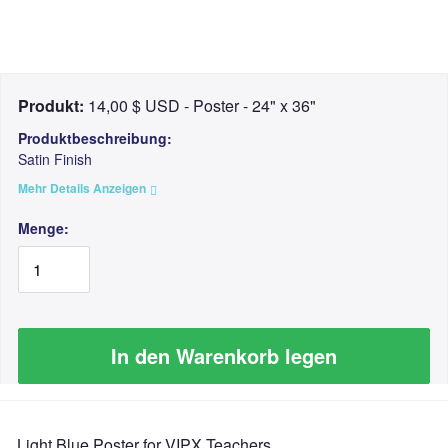
So funktioniert's
Überall verkaufen
Etwas verkaufen
Produkt:
14,00 $ USD - Poster - 24" x 36"
Produktbeschreibung:
Satin Finish
Mehr Details Anzeigen
Menge:
In den Warenkorb legen
Light Blue Poster for VIPX Teachers