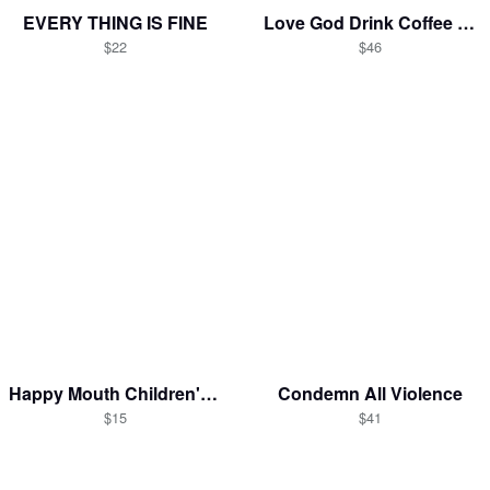
EVERY THING IS FINE
Love God Drink Coffee Read Books
$22
$46
Happy Mouth Children's Book
Condemn All Violence
$15
$41