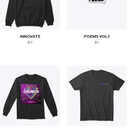
INNOVATE
POEMS VOL.1
$33
$17