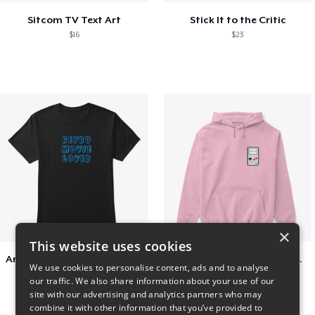
Sitcom TV Text Art
Stick It to the Critic
$16
$23
×
This website uses cookies
Amazing Retro Classic T-Shirt
Persian Cat watching Cats TV
We use cookies to personalise content, ads and to analyse
$25
$7
our traffic. We also share information about your use of our
site with our advertising and analytics partners who may
combine it with other information that you’ve provided to