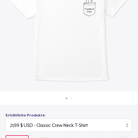
29,99 $
So funktioniert's
Überall verkaufen
Comfort Tee
23,99 $
Etwas verkaufen
Kids Premium Tee
17,99 $
Baby Premium Onesie
17,99 $
Next Level 3600 | Premium Ring-Spun Cotton T-Shirt
23,99 $
Premium Long Sleeve Tee
Erhältliche Produkte:
28,99 $