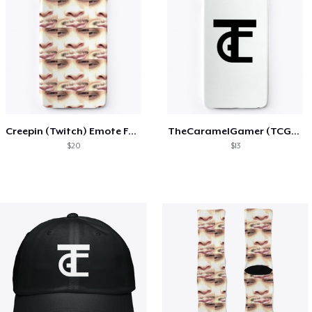
Creepin (Twitch) Emote Face Phone Case
TheCaramelGamer (TCG) Phone Case
$20
$13