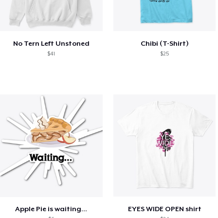
No Tern Left Unstoned
Chibi (T-Shirt)
$41
$25
Apple Pie is waiting...
EYES WIDE OPEN shirt