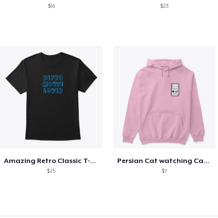
$16
$23
Amazing Retro Classic T-Shirt
Persian Cat watching Cats TV
$25
$7