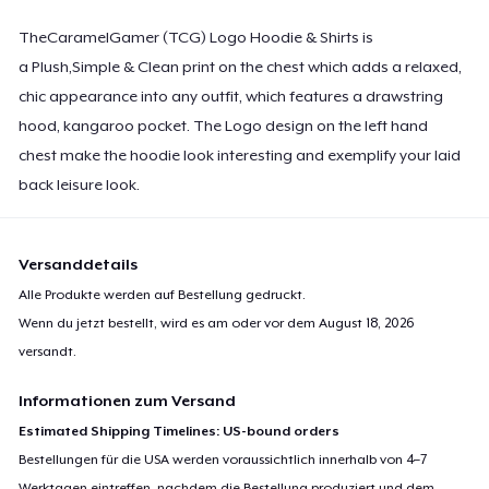
TheCaramelGamer (TCG) Logo Hoodie & Shirts is
a Plush,Simple & Clean print on the chest which adds a relaxed,
chic appearance into any outfit, which features a drawstring
hood, kangaroo pocket. The Logo design on the left hand
chest make the hoodie look interesting and exemplify your laid
back leisure look.
Versanddetails
Alle Produkte werden auf Bestellung gedruckt.
Wenn du jetzt bestellt, wird es am oder vor dem
August 18, 2026
versandt.
Informationen zum Versand
Estimated Shipping Timelines: US-bound orders
Bestellungen für die USA werden voraussichtlich innerhalb von 4–7
Werktagen eintreffen, nachdem die Bestellung produziert und dem