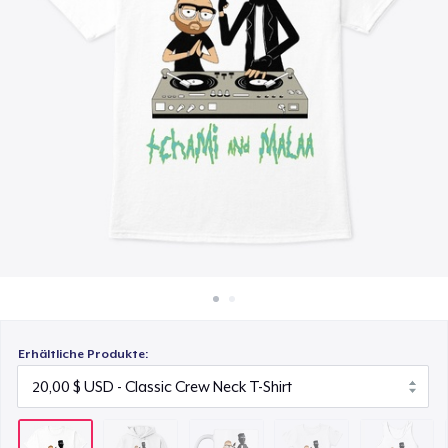
35,00 $
So funktioniert's
Überall verkaufen
Mug
14,99 $
Etwas verkaufen
Women's Comfort Tee
20,00 $
Classic Tank Top
20,00 $
Women's Flowy Tank Top
22,00 $
Erhältliche Produkte: