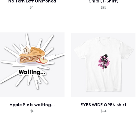
No Tern Left Unstoned
Chibi (T-Shirt)
$41
$25
Apple Pie is waiting...
EYES WIDE OPEN shirt
$6
$24