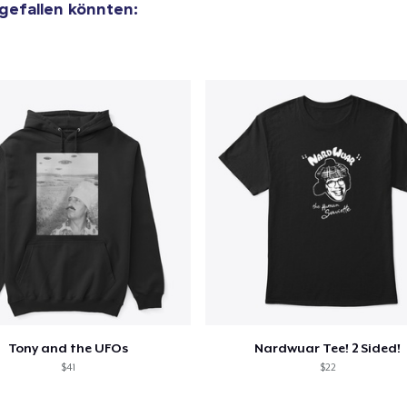
 gefallen könnten:
Tony and the UFOs
Nardwuar Tee! 2 Sided!
$41
$22