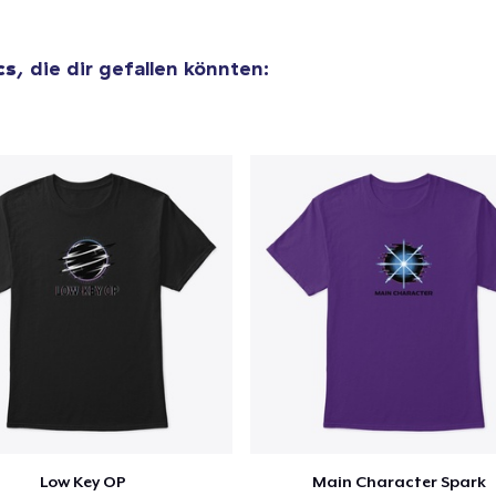
cs
, die dir gefallen könnten:
el wurde zum
Einkaufswagen
efügt
Zum Ein
 Kasse gehen
Weiter Einkaufen
Unisex Classic Pullover Hoodie
41,99 $
Classic Crew Neck T-Shirt
24,99 $
Low Key OP
Main Character Spark
Comfort Tee