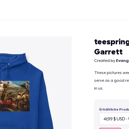
teesprin
Garrett
Created by
Evange
Weiter
These pictures wer
serve as a good rem
in us.
Erhältliche Prod