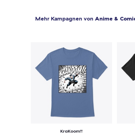
Mehr Kampagnen von
Anime & Comi
1
Artik
hinzug
Zur
KraKoom!!