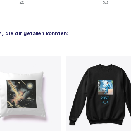
$23
$23
25,99 $
Unisex Classic Crewneck Sweatshirt
36,99 $
n
, die dir gefallen könnten:
Next Level 3600 | Premium Ring-Spun Cotton T-Shirt
26,99 $