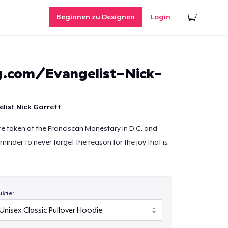
Beginnen zu Designen
Login
g.com/Evangelist-Nick-
list Nick Garrett
e taken at the Franciscan Monestary in D.C. and
inder to never forget the reason for the joy that is
ukte: