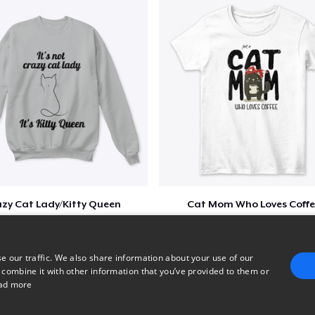
Women's Flowy Tank Top
24,99 $
Premium Tank Top
25,99 $
Women's Boyfriend Tee
26,99 $
Women's Racerback Tank
24,99 $
zy Cat Lady/Kitty Queen
Cat Mom Who Loves Coffe
$20
$20
Next Level 3600 | Premium Ring-Spun Cotton T-Shirt
26,99 $
e our traffic. We also share information about your use of our
 combine it with other information that you’ve provided to them or
ad more