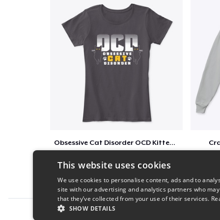
Obsessive Cat Disorder OCD Kittens Lover
Cra
$39
This website uses cookies
We use cookies to personalise content, ads and to analys
site with our advertising and analytics partners who may
that they’ve collected from your use of their services.
Re
SHOW DETAILS
Report this product