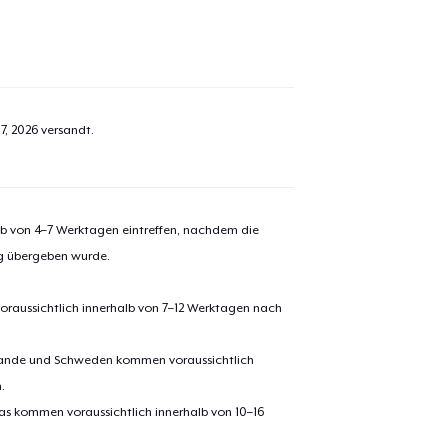
el wurde zum
Einkaufswagen
efügt
7, 2026
versandt.
Zum Ein
alb von 4–7 Werktagen eintreffen, nachdem die
 Kasse gehen
Weiter Einkaufen
ng übergeben wurde.
Classic Crew Neck T-Shirt
oraussichtlich innerhalb von 7–12 Werktagen nach
24,99 $
erlande und Schweden kommen voraussichtlich
Unisex Premium Pullover Hoodie
.
47,99 $
pas kommen voraussichtlich innerhalb von 10–16