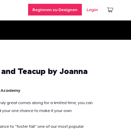
Beginnen zu Designen
Login
and Teacup by Joanna
n Academy
ly great comes along for a limited time, you can
ed your one chance to make it your own.
ance to "foster fail" one of our most popular