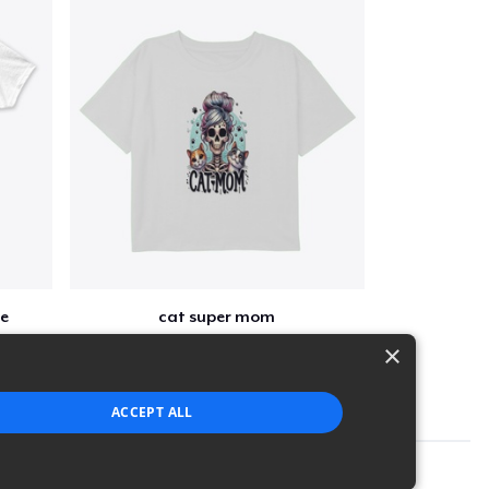
e
cat super mom
$27
×
ACCEPT ALL