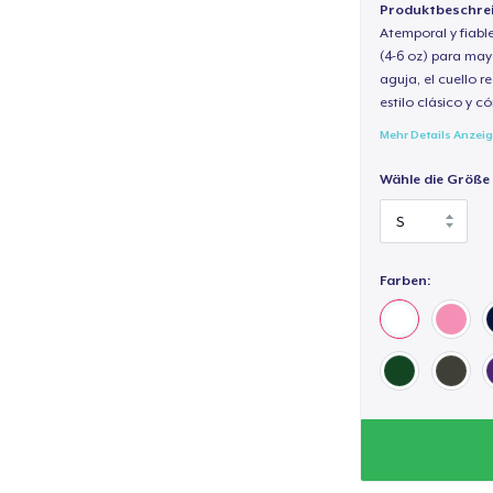
Produktbeschre
Atemporal y fiabl
(4-6 oz) para may
aguja, el cuello 
estilo clásico y 
Mehr Details Anzei
Wähle die Größe
Farben: