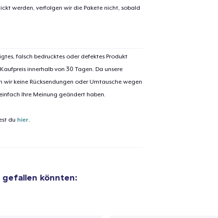
Comfort Tee
ickt werden, verfolgen wir die Pakete nicht, sobald
25,99 $
Mug
16,99 $
igtes, falsch bedrucktes oder defektes Produkt
 Kaufpreis innerhalb von 30 Tagen. Da unsere
Unisex Classic Crewneck Sweatshirt
nen wir keine Rücksendungen oder Umtausche wegen
36,99 $
 einfach Ihre Meinung geändert haben.
Women's Premium V-Neck Tee
est du
hier
.
26,99 $
Premium Long Sleeve Tee
30,99 $
r gefallen könnten:
Women's Comfort Tee
25,99 $