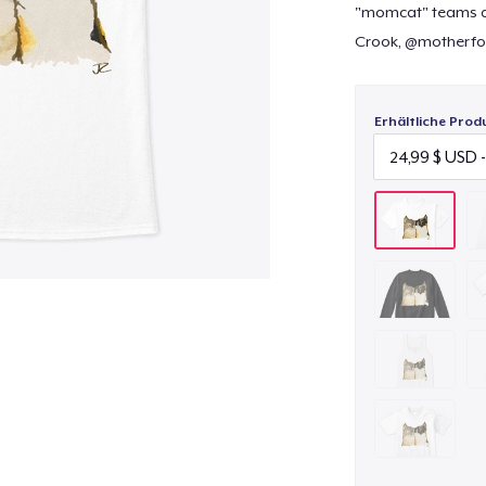
"momcat" teams an
Crook, @motherfor
Erhältliche Prod