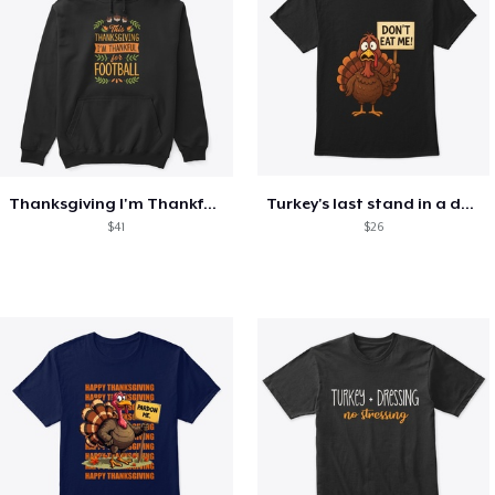
Thanksgiving I'm Thankful For Football
Turkey's last stand in a design
$41
$26