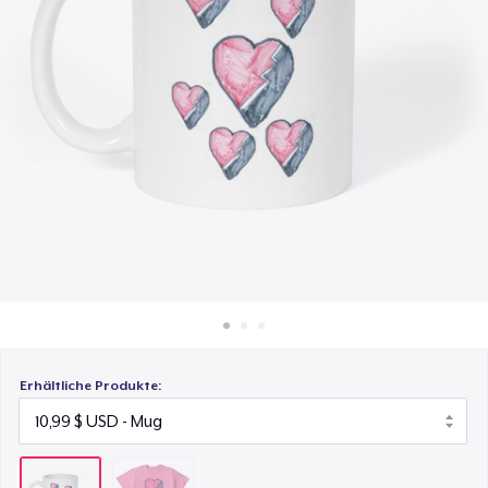
16,32 $
So funktioniert's
Überall verkaufen
Etwas verkaufen
Erhältliche Produkte: