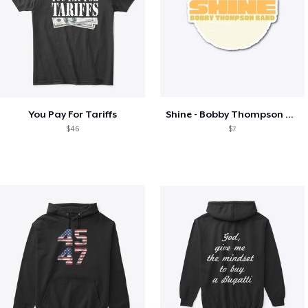
You Pay For Tariffs
Shine - Bobby Thompson Band Merch
$46
$7