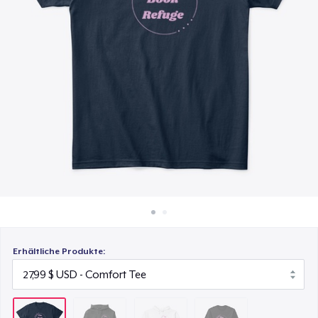
45,99 $
So funktioniert's
Überall verkaufen
Women's Crop Hoodie
37,99 $
Etwas verkaufen
Classic Long Sleeve Tee
34,99 $
Erhältliche Produkte: