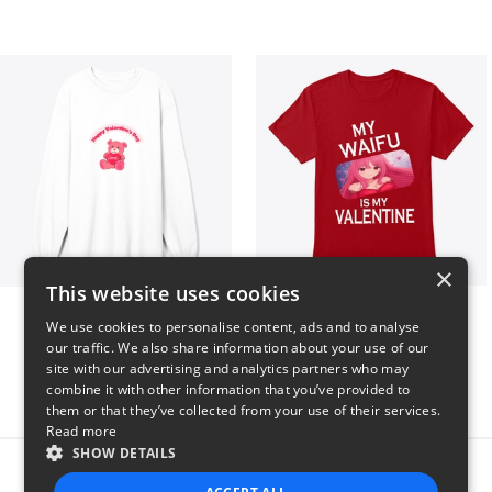
×
This website uses cookies
vday !
VALENTINE WAIFU
We use cookies to personalise content, ads and to analyse
$37
$25
our traffic. We also share information about your use of our
site with our advertising and analytics partners who may
combine it with other information that you’ve provided to
them or that they’ve collected from your use of their services.
Read more
SHOW DETAILS
Report this product