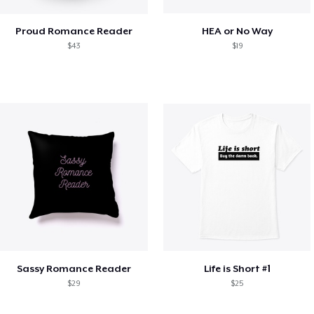
Proud Romance Reader
HEA or No Way
$43
$19
Sassy Romance Reader
Life is Short #1
$29
$25