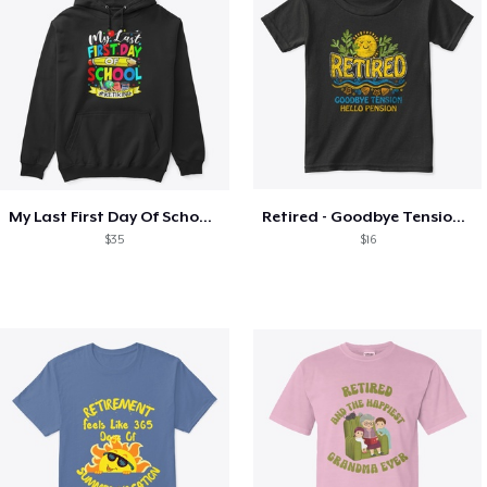
My Last First Day Of School Retiring
Retired - Goodbye Tension Hello Pension
$35
$16