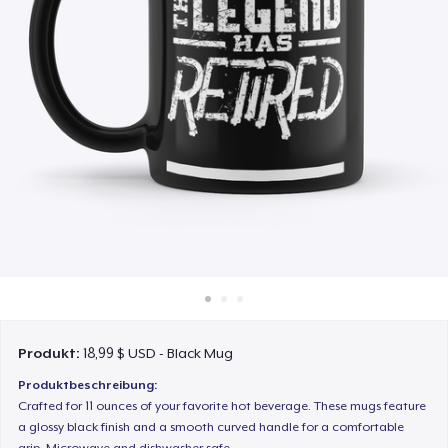
So funktioniert's
Überall verkaufen
Etwas verkaufen
Produkt:
18,99 $ USD - Black Mug
Produktbeschreibung:
Crafted for 11 ounces of your favorite hot beverage. These mugs feature
a glossy black finish and a smooth curved handle for a comfortable
grip. Microwave and dishwasher safe.