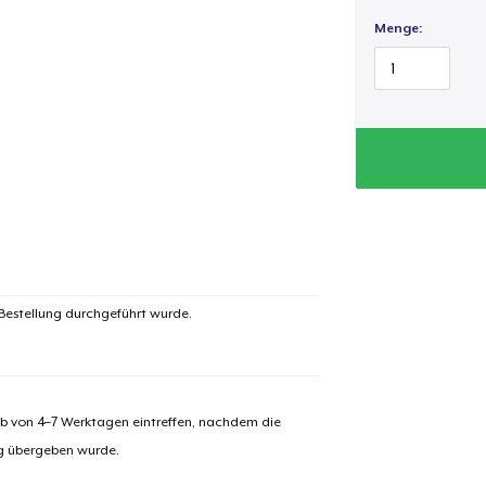
Menge:
This breath is fire,
My hips remember 
Not here to shrink
I walk this world in 
 Bestellung durchgeführt wurde.
alb von 4–7 Werktagen eintreffen, nachdem die
ng übergeben wurde.