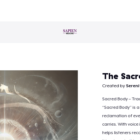
Weiter
The Sacr
Created by
Seren
Sacred Body – Trac
“Sacred Body” is a 
reclamation of eve
carries. With voice
helps listeners rec