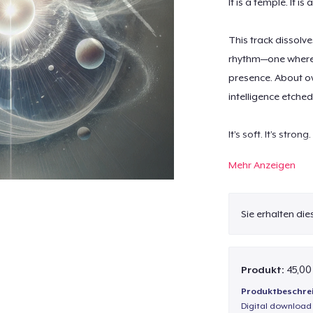
It is a temple. It is
This track dissolve
rhythm—one where
presence. About o
intelligence etched 
It’s soft. It’s strong.
Mehr Anzeigen
You’re not here to 
You’re here to shin
This is your sacre
Sie erhalten di
Sacred Body;
This skin I’m in, it 
Wears every scar li
Produkt:
45,00
These hands have 
Produktbeschre
And still I rise — 
Digital download