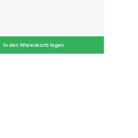
 this heart, a drum,
where I’m from.
, not made to hide —
full, wide stride.
In den Warenkorb legen