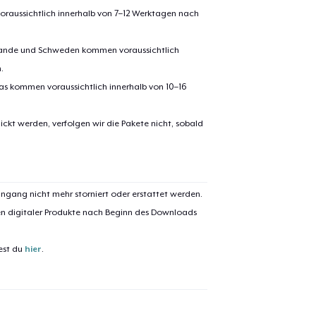
oraussichtlich innerhalb von 7–12 Werktagen nach
erlande und Schweden kommen voraussichtlich
.
pas kommen voraussichtlich innerhalb von 10–16
ickt werden, verfolgen wir die Pakete nicht, sobald
el wurde zum
Einkaufswagen
efügt
Zum Ein
ngang nicht mehr storniert oder erstattet werden.
en digitaler Produkte nach Beginn des Downloads
 Kasse gehen
Weiter Einkaufen
est du
hier
.