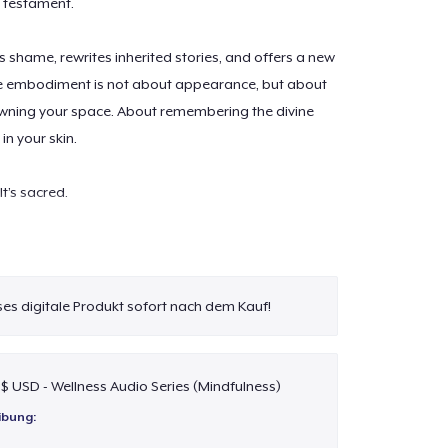
 a testament.
s shame, rewrites inherited stories, and offers a new
 embodiment is not about appearance, but about
wning your space. About remembering the divine
in your skin.
 It’s sacred.
shrink.
e through your skin.
d body.
eses digitale Produkt sofort nach dem Kauf!
holds the stars,
ke sacred art.
 $ USD - Wellness Audio Series (Mindfulness)
prayed, these feet have roamed,
ibung:
I’ve come back home.