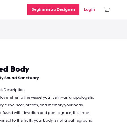
Beginnen zu Designen
Login
ed Body
ity Sound Sanctuary
k Description
love letter to the vessel you live in—an unapologetic
ry curve, scar, breath, and memory your body
 infused with devotion and poetic grace, this track
onnect to the truth: your body is not a battleground.