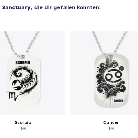
d Sanctuary
, die dir gefallen könnten:
Scorpio
Cancer
$65
$65