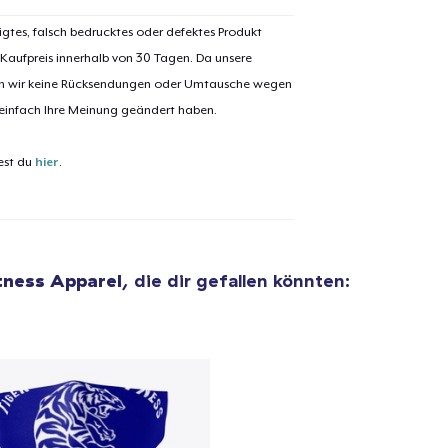
igtes, falsch bedrucktes oder defektes Produkt
 Kaufpreis innerhalb von 30 Tagen. Da unsere
nen wir keine Rücksendungen oder Umtausche wegen
el wurde zum
Einkaufswagen
 einfach Ihre Meinung geändert haben.
efügt
Zum Ein
est du
hier
.
 Kasse gehen
Weiter Einkaufen
tness Apparel
, die dir gefallen könnten:
Premium V-Neck Tee
25,99 $
Premium V-Neck Tee
22,97 $