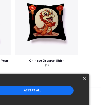
 Year
Chinese Dragon Shirt
$29
×
ACCEPT ALL