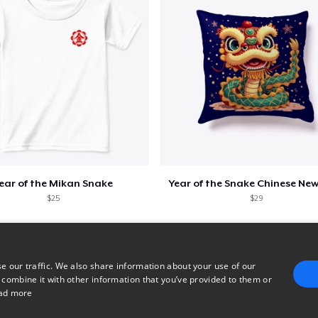
ear of the Mikan Snake
Year of the Snake Chinese New
$25
$29
e our traffic. We also share information about your use of our
 combine it with other information that you’ve provided to them or
ad more