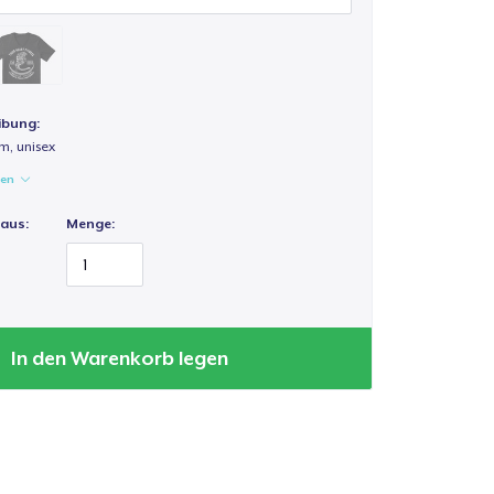
ibung:
m, unisex
gen
 aus:
Menge:
In den Warenkorb legen