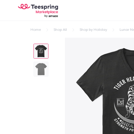
Home
Shop All
Shop by Holiday
Lunar N