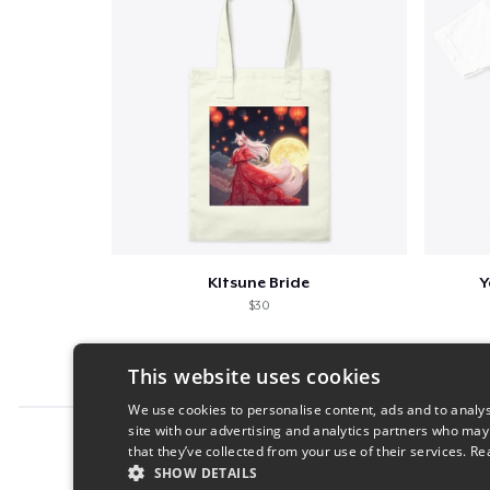
KItsune Bride
Y
$30
This website uses cookies
We use cookies to personalise content, ads and to analys
site with our advertising and analytics partners who may
Report this product
that they’ve collected from your use of their services.
Re
SHOW DETAILS