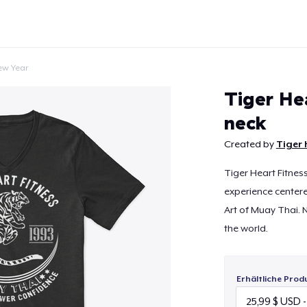
ew Year
Tiger He
neck
Created by
Tiger 
Weiter
Tiger Heart Fitness
experience centere
Art of Muay Thai. 
the world.
Erhältliche Prod