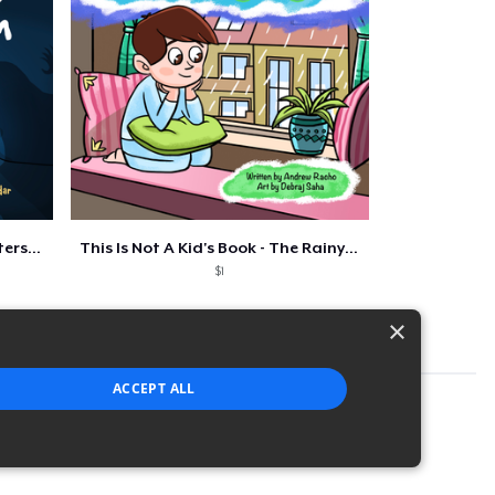
ers...
This Is Not A Kid's Book - The Rainy Day
$1
×
ACCEPT ALL