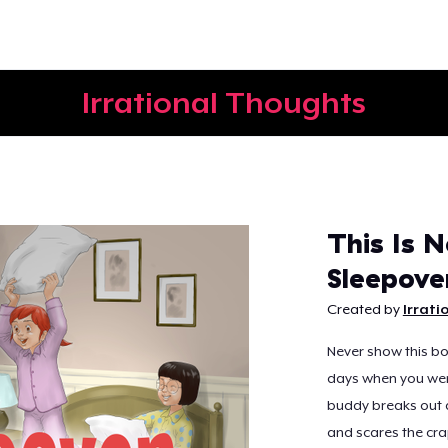
Irrational Thoughts
Weiter
This Is 
Sleepove
Created by
Irrati
Never show this boo
days when you wer
buddy breaks out 
and scares the cra