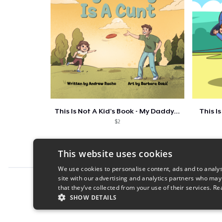
This Is Not A Kid's Book - My Daddy Is A
This Is
$2
This website uses cookies
We use cookies to personalise content, ads and to analys
site with our advertising and analytics partners who may
Report this product
that they’ve collected from your use of their services.
Re
SHOW DETAILS
STRICTLY NECESSARY
PERFORMANC