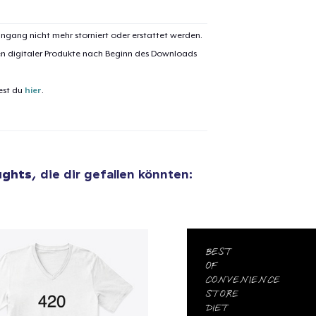
ngang nicht mehr storniert oder erstattet werden.
en digitaler Produkte nach Beginn des Downloads
el wurde zum
Einkaufswagen
efügt
Zum Ein
est du
hier
.
 Kasse gehen
Weiter Einkaufen
ughts
, die dir gefallen könnten: