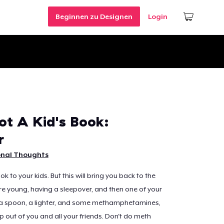
Beginnen zu Designen
Login
Not A Kid's Book:
r
onal Thoughts
k to your kids. But this will bring you back to the
e young, having a sleepover, and then one of your
a spoon, a lighter, and some methamphetamines,
p out of you and all your friends. Don't do meth