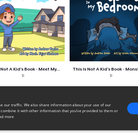
 Not A Kid's Book - Meet My...
This Is Not A Kid's Book - Monst
$1
$1
e our traffic. We also share information about your use of our
 combine it with other information that you’ve provided to them or
ad more
E
TARGETING
FUNCTIONALITY
UNCLASSIFIED