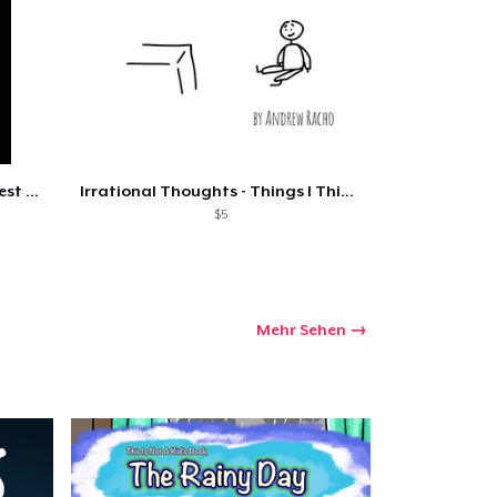
Convenience Store Diet - The Best Of
Irrational Thoughts - Things I Think...
$5
Mehr Sehen