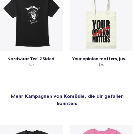
Nardwuar Tee! 2 Sided!
Your opinion matters, Just not to me!
$22
$20
Mehr Kampagnen von
Komödie
, die dir gefallen
könnten: