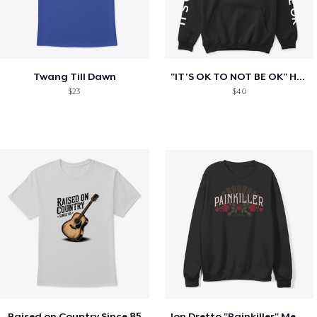
Twang Till Dawn
"IT'S OK TO NOT BE OK" Hoodie (BP LOGO)
$23
$40
Raised on Country Since 85
Jon Dretto "Painkiller" Merch Collection