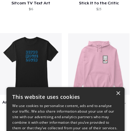
Sitcom TV Text Art
Stick It to the Critic
$16
$23
×
This website uses cookies
Amazing Retro Classic T-Shirt
Persian Cat watching Cats TV
We use cookies to personalise content, ads and to analyse
$25
$7
our traffic. We also share information about your use of our
site with our advertising and analytics partners who may
combine it with other information that you’ve provided to
them or that they’ve collected from your use of their services.