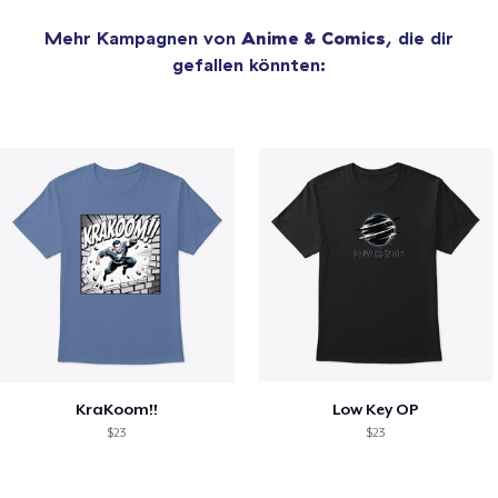
Mehr Kampagnen von
Anime & Comics
, die dir
gefallen könnten:
KraKoom!!
Low Key OP
$23
$23