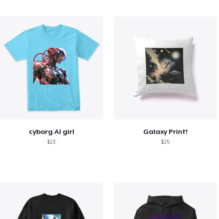
cyborg AI girl
Galaxy Print!
$23
$25