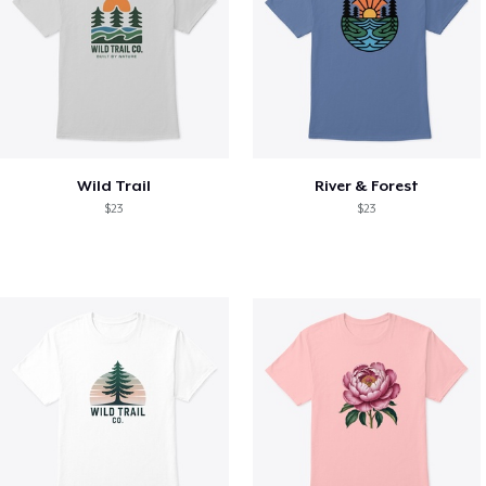
Wild Trail
River & Forest
$23
$23