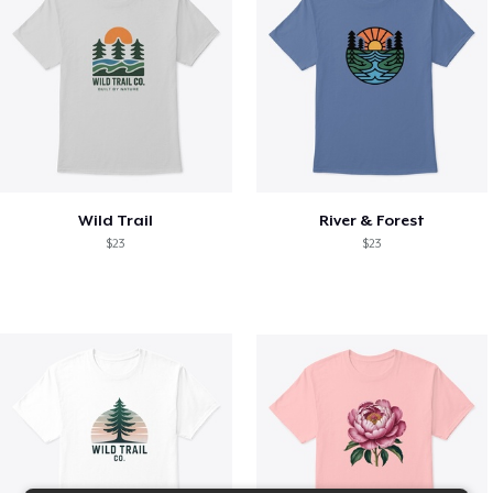
Wild Trail
River & Forest
$23
$23