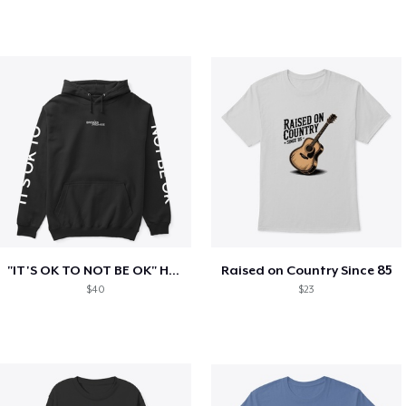
"IT'S OK TO NOT BE OK" Hoodie (BP LOGO)
Raised on Country Since 85
$40
$23