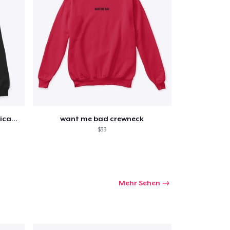
collage with tracklist and dedication
want me bad crewneck
$33
Mehr Sehen