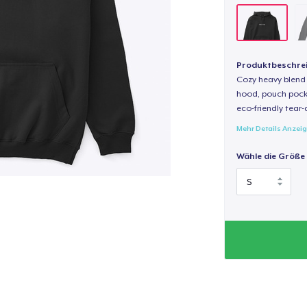
Produktbeschre
Cozy heavy blend 
hood, pouch pocket
eco-friendly tear-a
Mehr Details Anzei
Wähle die Größe