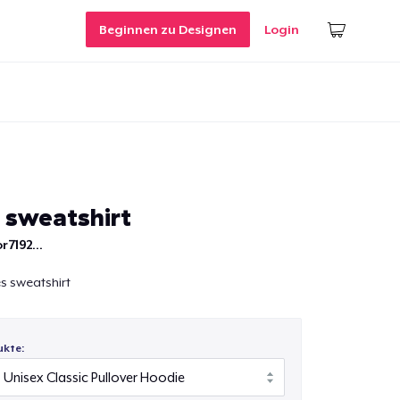
Beginnen zu Designen
Login
 sweatshirt
r7192...
es sweatshirt
ukte: