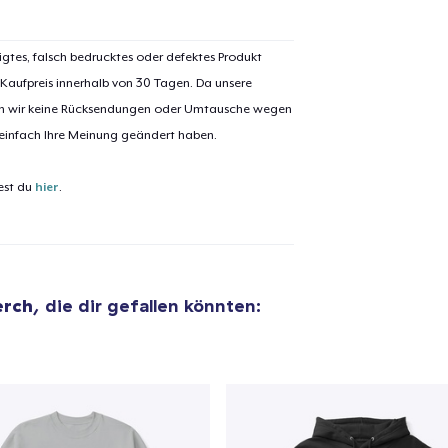
igtes, falsch bedrucktes oder defektes Produkt
 Kaufpreis innerhalb von 30 Tagen. Da unsere
nen wir keine Rücksendungen oder Umtausche wegen
 einfach Ihre Meinung geändert haben.
est du
hier
.
erch
, die dir gefallen könnten:
el wurde zum
Einkaufswagen
efügt
Zum Ein