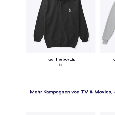
Zur
i got the boy zip
$51
Mehr Kampagnen von
TV & Movies
,