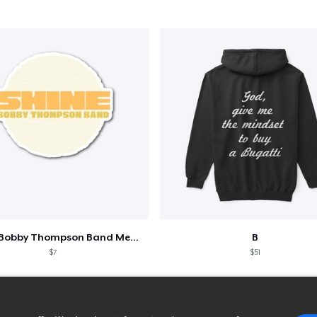
Shine - Bobby Thompson Band Merch
B
$7
$51