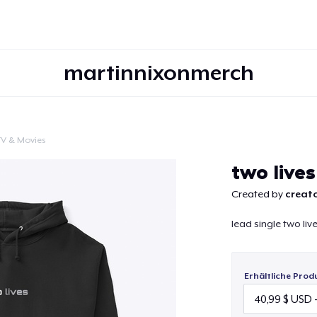
martinnixonmerch
TV & Movies
Weiter
two lives
Created by
creato
lead single two liv
Erhältliche Prod