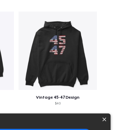
Vintage 45-47 Design
$40
×