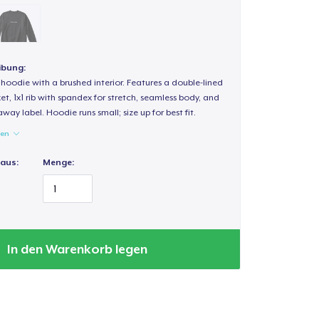
ibung:
hoodie with a brushed interior. Features a double-lined
, 1x1 rib with spandex for stretch, seamless body, and
way label. Hoodie runs small; size up for best fit.
gen
 aus:
Menge:
In den Warenkorb legen