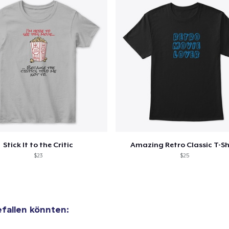
Stick It to the Critic
Amazing Retro Classic T-Sh
$23
$25
efallen könnten: