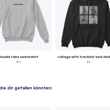
 Kasse gehen
Weiter Einkaufen
Unisex Classic Pullover Hoodie
40,99 $
Unisex Classic Crewneck Sweatshirt
32,99 $
double take sweatshirt
$33
$41
 die dir gefallen könnten: