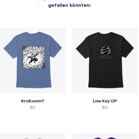
gefallen könnten:
KraKoom!!
Low Key OP
$23
$23