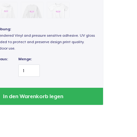
ibung:
endered Vinyl and pressure sensitive adhesive. UV gloss
ded to protect and preserve design print quality.
door use.
 aus:
Menge:
In den Warenkorb legen