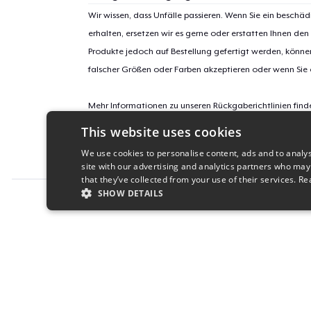
Wir wissen, dass Unfälle passieren. Wenn Sie ein beschäd
erhalten, ersetzen wir es gerne oder erstatten Ihnen den
Produkte jedoch auf Bestellung gefertigt werden, kön
falscher Größen oder Farben akzeptieren oder wenn Sie
Mehr Informationen zu unseren Rückgaberichtlinien find
This website uses cookies
Kampagnen-ID:
We use cookies to personalise content, ads and to analys
v1tv-merch
site with our advertising and analytics partners who may
that they’ve collected from your use of their services.
Re
SHOW DETAILS
Report this product
STRICTLY NECESSARY
PERFORMANC
S
Strictly necessary cookies allow core website functionality s