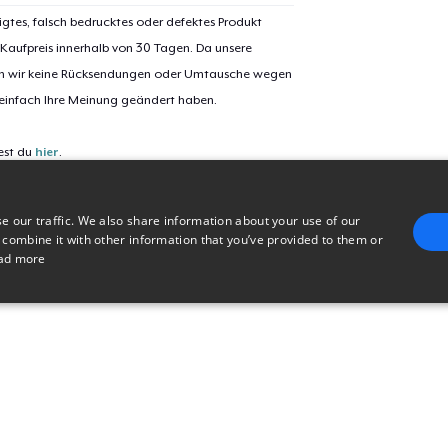
Women's Classic Tee
igtes, falsch bedrucktes oder defektes Produkt
 Kaufpreis innerhalb von 30 Tagen. Da unsere
nen wir keine Rücksendungen oder Umtausche wegen
 einfach Ihre Meinung geändert haben.
est du
hier
.
e our traffic. We also share information about your use of our
 combine it with other information that you’ve provided to them or
ad more
E
TARGETING
FUNCTIONALITY
UNCLASSIFIED
trictly necessary
Performance
Targeting
Functionality
Unclassified
uch as user login and account management. The website cannot be used properly without 