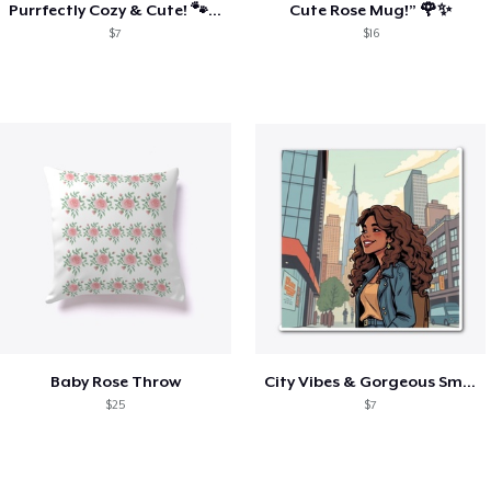
Purrfectly Cozy & Cute! 🐾☕
Cute Rose Mug!” 🌹✨
$7
$16
Baby Rose Throw
City Vibes & Gorgeous Smiles
$25
$7