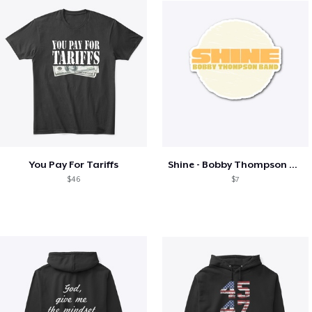
You Pay For Tariffs
Shine - Bobby Thompson Band Merch
$46
$7