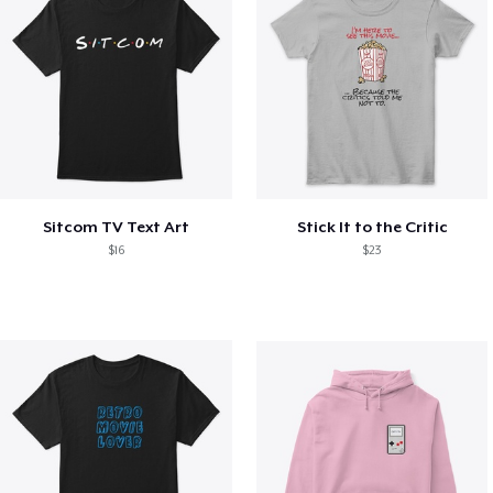
Sitcom TV Text Art
Stick It to the Critic
$16
$23