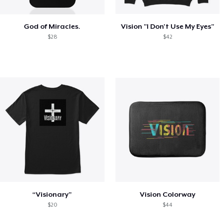
God of Miracles.
Vision "I Don't Use My Eyes"
$28
$42
“Visionary”
Vision Colorway
$20
$44