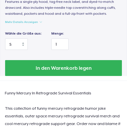
Features a single-ply hood, tag-free neck label, and dyed-to-match
29,95 $
drawcord. Also includes triple-needle top coverstitching along cuffs,
waistband, pockets and hood and a full-zip front with pockets.
Women's Classic Tee
Mehr Details Anzeigen
23,99 $
Wähle die Größe aus:
Menge:
Women's Comfort Tee
24,99 $
Classic Tank Top
19,95 $
In den Warenkorb legen
Essential Tee
33,99 $
Funny Mercury In Retrograde Survival Essentials
Next Level 3600 | Premium Ring-Spun Cotton T-Shirt
This collection of funny mercury retrograde humor joke
24,99 $
essentials, outer space mercury retrograde survival merch and
cool mercury retrograde support gear. Order now and blame it