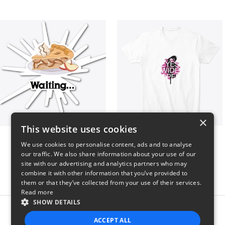
×
This website uses cookies
Apple Pie is waiting...
EYES WIDE OPEN shirt
We use cookies to personalise content, ads and to analyse
$6
$24
our traffic. We also share information about your use of our
site with our advertising and analytics partners who may
combine it with other information that you’ve provided to
them or that they’ve collected from your use of their services.
Read more
SHOW DETAILS
Report this product
ACCEPT ALL