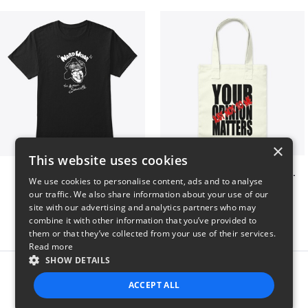
×
This website uses cookies
Nardwuar Tee! 2 Sided!
Your opinion matters, Just not to me!
We use cookies to personalise content, ads and to analyse
$22
$20
our traffic. We also share information about your use of our
site with our advertising and analytics partners who may
combine it with other information that you’ve provided to
them or that they’ve collected from your use of their services.
Read more
SHOW DETAILS
Report this product
ACCEPT ALL