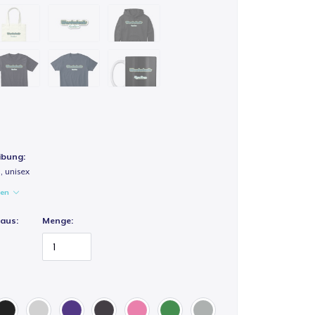
ibung:
 unisex
gen
 aus:
Menge: