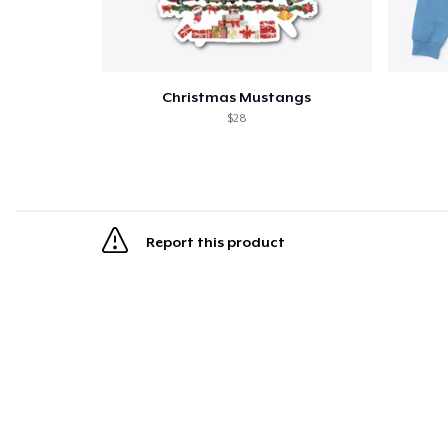
Christmas Mustangs
$28
Report this product