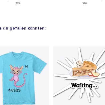
Unisex Classic Pullover Hoodie
$25
$20
41,99 $
Classic Crew Neck T-Shirt
24,99 $
ie dir gefallen könnten:
Triblend Tee
28,99 $
Comfort Tee
25,99 $
Mug
14,99 $
Essential Tee
26,99 $