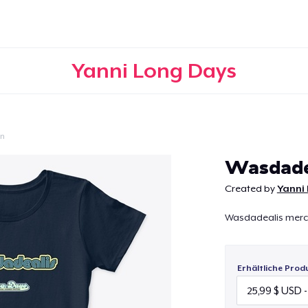
Yanni Long Days
on
Weiter
Wasdade
Created by
Yanni
Wasdadealis mer
Erhältliche Prod