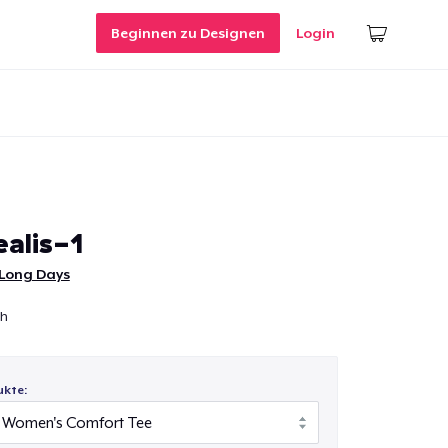
Beginnen zu Designen
Login
alis-1
 Long Days
ch
ukte: