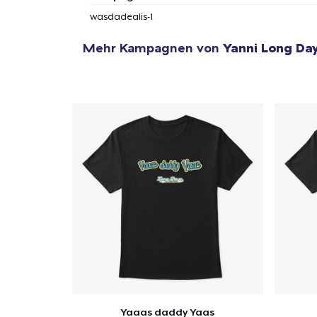
1
Artik
wasdadealis-1
hinzug
Mehr Kampagnen von
Yanni Long Da
Zur
Yaaas daddy Yaas