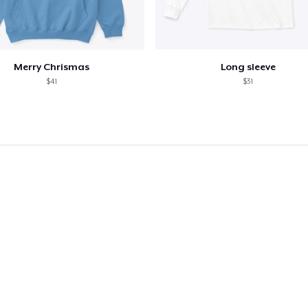
Merry Chrismas
Long sleeve
$41
$31