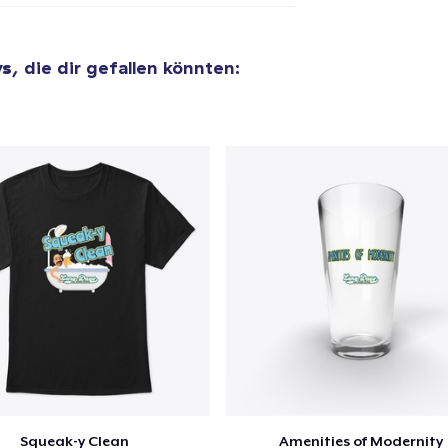
el wurde zum
Einkaufswagen
efügt
Zum Ein
ys
, die dir gefallen könnten:
 Kasse gehen
Weiter Einkaufen
Women's Comfort Tee
25,99 $
Tote Bag
19,99 $
Die Cut Sticker
7,99 $
Squeak-y Clean
Amenities of Modernity